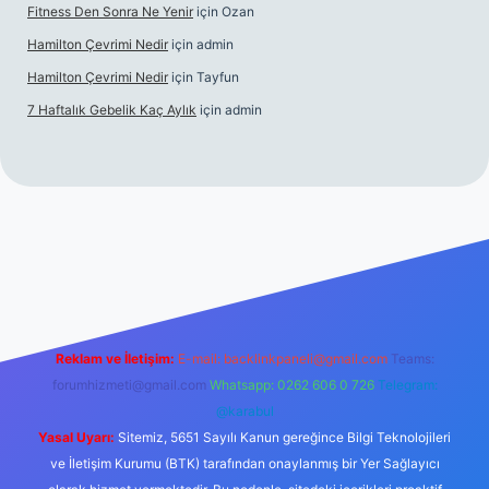
Fitness Den Sonra Ne Yenir
için
Ozan
Hamilton Çevrimi Nedir
için
admin
Hamilton Çevrimi Nedir
için
Tayfun
7 Haftalık Gebelik Kaç Aylık
için
admin
://www.betexper.xyz/
Reklam ve İletişim:
E-mail:
backlinkpaneli@gmail.com
Teams:
forumhizmeti@gmail.com
Whatsapp: 0262 606 0 726
Telegram:
@karabul
Yasal Uyarı:
Sitemiz, 5651 Sayılı Kanun gereğince Bilgi Teknolojileri
ve İletişim Kurumu (BTK) tarafından onaylanmış bir Yer Sağlayıcı