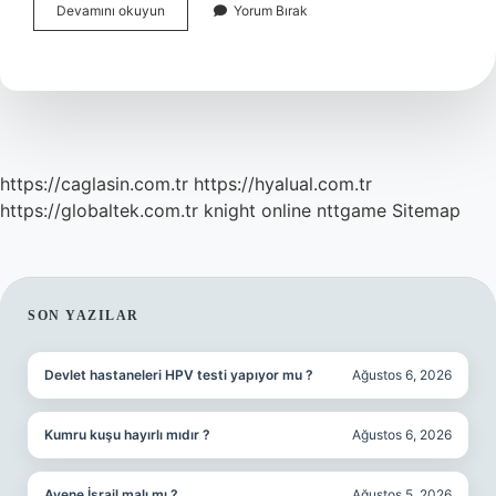
Rüyada
Devamını okuyun
Yorum Bırak
Çay
Bardak
Görmek
Ne
Anlama
Gelir
https://caglasin.com.tr
https://hyalual.com.tr
https://globaltek.com.tr
knight online
nttgame
Sitemap
SIDEBAR
SON YAZILAR
Devlet hastaneleri HPV testi yapıyor mu ?
Ağustos 6, 2026
Kumru kuşu hayırlı mıdır ?
Ağustos 6, 2026
Avene İsrail malı mı ?
Ağustos 5, 2026