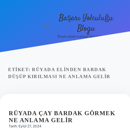
Başarı Yolculuğu
menüyü
Blogu
aç
İlham veren kariyer tüyoları burada!
Anasayfa
Gizlilik
Politikası
ETIKET:
RÜYADA ELINDEN BARDAK
Yasal Uyarı
DÜŞÜP KIRILMASI NE ANLAMA GELIR
Hakkımızda
RÜYADA ÇAY BARDAK GÖRMEK
NE ANLAMA GELIR
Tarih: Eylül 27, 2024