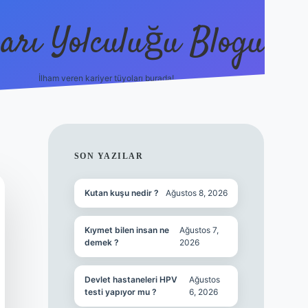
arı Yolculuğu Blogu
İlham veren kariyer tüyoları burada!
tulipbet giriş
https://www.b
SIDEBAR
SON YAZILAR
Kutan kuşu nedir ?
Ağustos 8, 2026
Kıymet bilen insan ne
Ağustos 7,
demek ?
2026
Devlet hastaneleri HPV
Ağustos
testi yapıyor mu ?
6, 2026