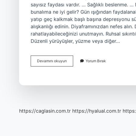
sayısız faydası vardır. … Sağlıklı beslenme.
bunalıma ne iyi gelir? Gün ışığından faydala
yatıp geç kalkmak başlı başına depresyonu sü
alışkanlığı edinin. Diyaframınızdan nefes alın.
rahatlayabileceğinizi unutmayın. Ruhsal sıkıntılar
Düzenli yürüyüşler, yüzme veya diğer…
Ruh
Devamını okuyun
Yorum Bırak
Bunalımına
Ne
Iyi
Gelir
https://caglasin.com.tr
https://hyalual.com.tr
https