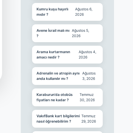
Kumru kuşu hayırlı
Ağustos 6,
mıdır ?
2026
Avene İsrail malı mı
Ağustos 5,
?
2026
Arama kurtarmanın
Ağustos 4,
amacı nedir ?
2026
Adrenalin ve atropin aynı
Ağustos
anda kullanılır mı ?
3, 2026
Karaburun’da otobüs
Temmuz
fiyatları ne kadar ?
30, 2026
VakıfBank kart bilgilerimi
Temmuz
nasıl öğrenebilirim ?
29, 2026