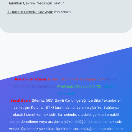
Hamilton Çevrimi Nedir
için
Tayfun
7 Haftalık Gebelik Kaç Aylık
için
admin
//www.betexper.xyz/
Reklam ve İletişim:
E-mail:
backlinkpaneli@gmail.com
Teams:
forumhizmeti@gmail.com
Whatsapp: 0262 606 0 726
Telegram:
@karabul
Yasal Uyarı:
Sitemiz, 5651 Sayılı Kanun gereğince Bilgi Teknolojileri
ve İletişim Kurumu (BTK) tarafından onaylanmış bir Yer Sağlayıcı
olarak hizmet vermektedir. Bu nedenle, sitedeki içerikleri proaktif
olarak denetleme veya araştırma yükümlülüğümüz bulunmamaktadır.
Ancak, üyelerimiz yazdıkları içeriklerin sorumluluğunu taşımakta olup,