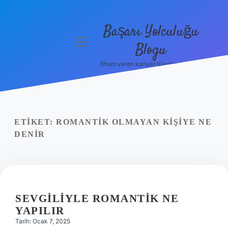
Başarı Yolculuğu
menüyü
Blogu
aç
İlham veren kariyer tüyoları burada!
Anasayfa
Gizlilik
Politikası
ETIKET:
ROMANTIK OLMAYAN KIŞIYE NE
Yasal Uyarı
DENIR
Hakkımızda
SEVGILIYLE ROMANTIK NE
YAPILIR
Tarih: Ocak 7, 2025