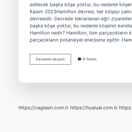
edilecek başka köşe yoktur, bu nedenle köşeni
Kasım 2023Hamilton devresi, her köşeyi yalnız
devresidir. Devrede tekrarlanan eğri ziyaretleri
başka köşe yoktur, bu nedenle köşenin kendisi
Hamilton nedir? Hamilton, tüm parçacıkların kine
parçacıkların potansiyel enerjisine eşittir. Ha
Hamilton
Devamını okuyun
6 Yorum
Çevrimi
Nedir
https://caglasin.com.tr
https://hyalual.com.tr
https