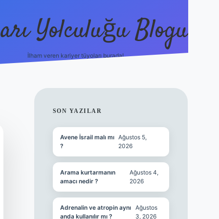
arı Yolculuğu Blogu
İlham veren kariyer tüyoları burada!
tulipbet giriş
https://www.bet
SIDEBAR
SON YAZILAR
Avene İsrail malı mı
Ağustos 5,
?
2026
Arama kurtarmanın
Ağustos 4,
amacı nedir ?
2026
Adrenalin ve atropin aynı
Ağustos
anda kullanılır mı ?
3, 2026