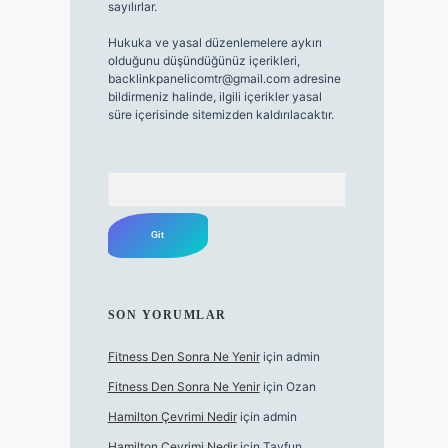
sayılırlar.
Hukuka ve yasal düzenlemelere aykırı
olduğunu düşündüğünüz içerikleri,
backlinkpanelicomtr@gmail.com
adresine
bildirmeniz halinde, ilgili içerikler yasal
süre içerisinde sitemizden kaldırılacaktır.
Arama
SON YORUMLAR
Fitness Den Sonra Ne Yenir
için
admin
Fitness Den Sonra Ne Yenir
için
Ozan
Hamilton Çevrimi Nedir
için
admin
Hamilton Çevrimi Nedir
için
Tayfun