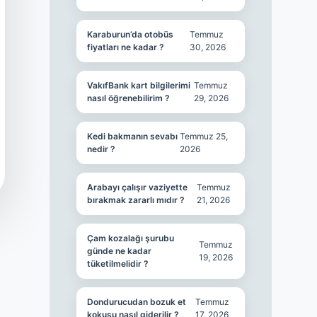
Karaburun’da otobüs
Temmuz
fiyatları ne kadar ?
30, 2026
VakıfBank kart bilgilerimi
Temmuz
nasıl öğrenebilirim ?
29, 2026
Kedi bakmanın sevabı
Temmuz 25,
nedir ?
2026
Arabayı çalışır vaziyette
Temmuz
bırakmak zararlı mıdır ?
21, 2026
Çam kozalağı şurubu
Temmuz
günde ne kadar
19, 2026
tüketilmelidir ?
Dondurucudan bozuk et
Temmuz
kokusu nasıl giderilir ?
17, 2026