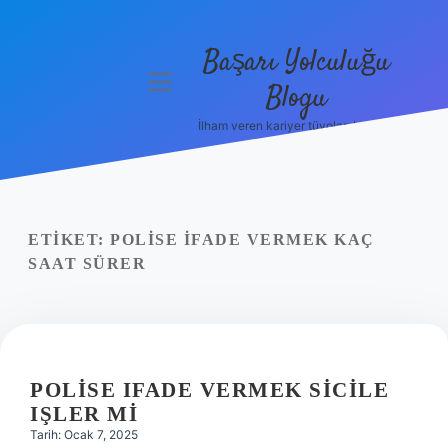
Başarı Yolculuğu
menüyü
Blogu
aç
İlham veren kariyer tüyoları burada!
Anasayfa
Gizlilik
Politikası
ETIKET:
POLISE IFADE VERMEK KAÇ
Yasal Uyarı
SAAT SÜRER
Hakkımızda
POLISE IFADE VERMEK SICILE
IŞLER MI
Tarih: Ocak 7, 2025