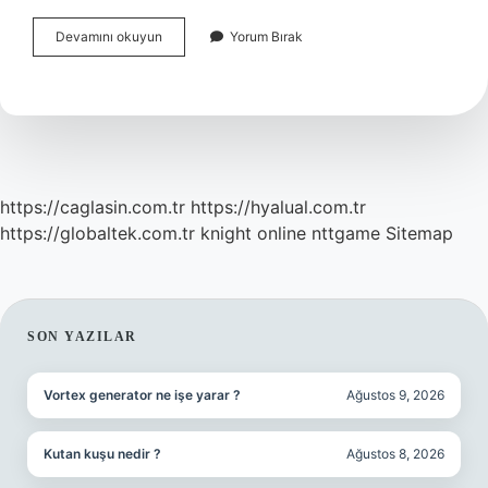
Polise
Devamını okuyun
Yorum Bırak
Ifade
Vermek
Sicile
Işler
Mi
https://caglasin.com.tr
https://hyalual.com.tr
https://globaltek.com.tr
knight online
nttgame
Sitemap
SIDEBAR
SON YAZILAR
Vortex generator ne işe yarar ?
Ağustos 9, 2026
Kutan kuşu nedir ?
Ağustos 8, 2026