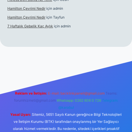
Hamilton Çevrimi Nedir
için
admin
Hamilton Çevrimi Nedir
için
Tayfun
7 Haftalık Gebelik Kaç Aylık
için
admin
//www.betexper.xyz/
Reklam ve İletişim:
E-mail:
backlinkpaneli@gmail.com
Teams:
forumhizmeti@gmail.com
Whatsapp: 0262 606 0 726
Telegram:
@karabul
Yasal Uyarı:
Sitemiz, 5651 Sayılı Kanun gereğince Bilgi Teknolojileri
ve İletişim Kurumu (BTK) tarafından onaylanmış bir Yer Sağlayıcı
olarak hizmet vermektedir. Bu nedenle, sitedeki içerikleri proaktif