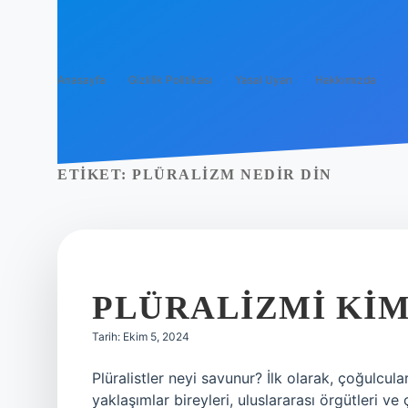
Anasayfa
Gizlilik Politikası
Yasal Uyarı
Hakkımızda
ETIKET:
PLÜRALIZM NEDIR DIN
PLÜRALIZMI KI
Tarih: Ekim 5, 2024
Plüralistler neyi savunur? İlk olarak, çoğulcul
yaklaşımlar bireyleri, uluslararası örgütleri ve ç