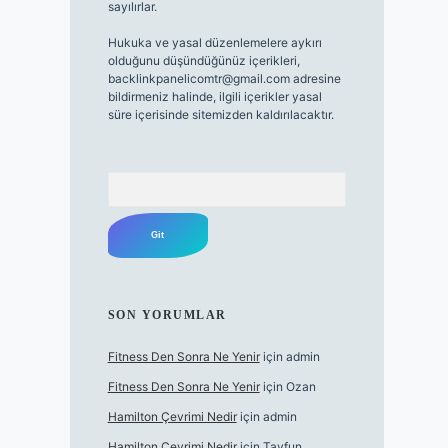
sayılırlar.
Hukuka ve yasal düzenlemelere aykırı
olduğunu düşündüğünüz içerikleri,
backlinkpanelicomtr@gmail.com
adresine
bildirmeniz halinde, ilgili içerikler yasal
süre içerisinde sitemizden kaldırılacaktır.
Arama
SON YORUMLAR
Fitness Den Sonra Ne Yenir
için
admin
Fitness Den Sonra Ne Yenir
için
Ozan
Hamilton Çevrimi Nedir
için
admin
Hamilton Çevrimi Nedir
için
Tayfun