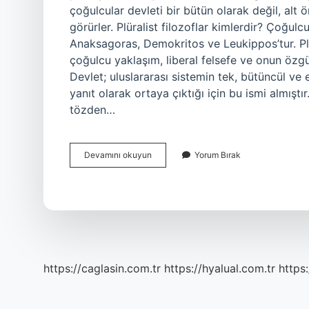
çoğulcular devleti bir bütün olarak değil, alt 
görürler. Plüralist filozoflar kimlerdir? Çoğul
Anaksagoras, Demokritos ve Leukippos’tur. Pl
çoğulcu yaklaşım, liberal felsefe ve onun özgür
Devlet; uluslararası sistemin tek, bütüncül ve 
yanıt olarak ortaya çıktığı için bu ismi almıştı
tözden…
Plüralizmi
Devamını okuyun
Yorum Bırak
Kim
Savunur
https://caglasin.com.tr
https://hyalual.com.tr
https