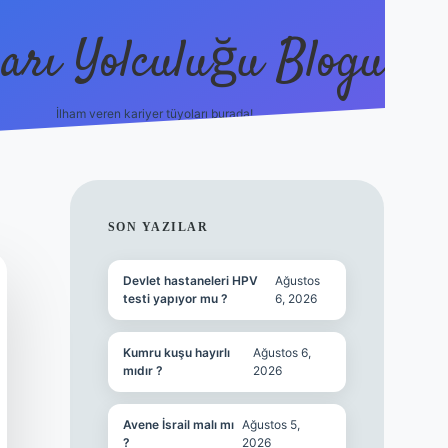
arı Yolculuğu Blogu
İlham veren kariyer tüyoları burada!
tulipbet giriş
https://www.bet
SIDEBAR
SON YAZILAR
Devlet hastaneleri HPV
Ağustos
testi yapıyor mu ?
6, 2026
Kumru kuşu hayırlı
Ağustos 6,
mıdır ?
2026
Avene İsrail malı mı
Ağustos 5,
?
2026