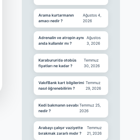
Arama kurtarmanın
Ağustos 4,
amacı nedir ?
2026
Adrenalin ve atropin aynı
Ağustos
anda kullanılır mı ?
3, 2026
Karaburun’da otobüs
Temmuz
fiyatları ne kadar ?
30, 2026
VakıfBank kart bilgilerimi
Temmuz
nasıl öğrenebilirim ?
29, 2026
Kedi bakmanın sevabı
Temmuz 25,
nedir ?
2026
Arabayı çalışır vaziyette
Temmuz
bırakmak zararlı mıdır ?
21, 2026