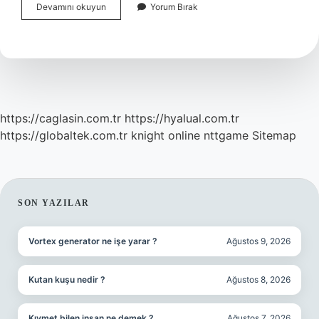
Percussion
Devamını okuyun
Yorum Bırak
Ne
Demek
Ftr
https://caglasin.com.tr
https://hyalual.com.tr
https://globaltek.com.tr
knight online
nttgame
Sitemap
SIDEBAR
SON YAZILAR
Vortex generator ne işe yarar ?
Ağustos 9, 2026
Kutan kuşu nedir ?
Ağustos 8, 2026
Kıymet bilen insan ne demek ?
Ağustos 7, 2026