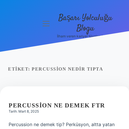
Başarı Yolculuğu
menüyü
Blogu
aç
İlham veren kariyer tüyoları burada!
Anasayfa
Gizlilik
Politikası
ETIKET:
PERCUSSION NEDIR TIPTA
Yasal Uyarı
Hakkımızda
PERCUSSION NE DEMEK FTR
Tarih: Mart 8, 2025
Percussion ne demek tip? Perküsyon, altta yatan