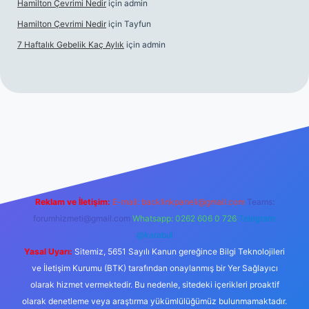
Hamilton Çevrimi Nedir
için
admin
Hamilton Çevrimi Nedir
için
Tayfun
7 Haftalık Gebelik Kaç Aylık
için
admin
//www.betexper.xyz/
Reklam ve İletişim:
E-mail:
backlinkpaneli@gmail.com
Teams:
forumhizmeti@gmail.com
Whatsapp: 0262 606 0 726
Telegram:
@karabul
Yasal Uyarı:
Sitemiz, 5651 Sayılı Kanun gereğince Bilgi Teknolojileri
ve İletişim Kurumu (BTK) tarafından onaylanmış bir Yer Sağlayıcı
olarak hizmet vermektedir. Bu nedenle, sitedeki içerikleri proaktif
olarak denetleme veya araştırma yükümlülüğümüz bulunmamaktadır.