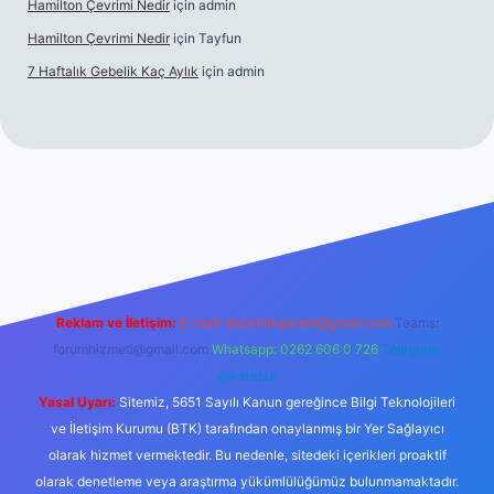
Hamilton Çevrimi Nedir
için
admin
Hamilton Çevrimi Nedir
için
Tayfun
7 Haftalık Gebelik Kaç Aylık
için
admin
//www.betexper.xyz/
Reklam ve İletişim:
E-mail:
backlinkpaneli@gmail.com
Teams:
forumhizmeti@gmail.com
Whatsapp: 0262 606 0 726
Telegram:
@karabul
Yasal Uyarı:
Sitemiz, 5651 Sayılı Kanun gereğince Bilgi Teknolojileri
ve İletişim Kurumu (BTK) tarafından onaylanmış bir Yer Sağlayıcı
olarak hizmet vermektedir. Bu nedenle, sitedeki içerikleri proaktif
olarak denetleme veya araştırma yükümlülüğümüz bulunmamaktadır.