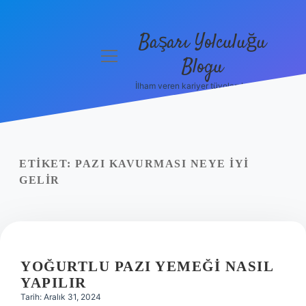
Başarı Yolculuğu
menüyü
Blogu
aç
İlham veren kariyer tüyoları burada!
Anasayfa
Gizlilik
Politikası
ETIKET:
PAZI KAVURMASI NEYE IYI
Yasal Uyarı
GELIR
Hakkımızda
YOĞURTLU PAZI YEMEĞI NASIL
YAPILIR
Tarih: Aralık 31, 2024