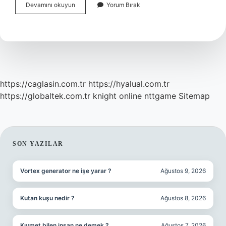
Yoğurtlu
Devamını okuyun
Yorum Bırak
Pazı
Yemeği
Nasıl
Yapılır
https://caglasin.com.tr
https://hyalual.com.tr
https://globaltek.com.tr
knight online
nttgame
Sitemap
SIDEBAR
SON YAZILAR
Vortex generator ne işe yarar ?
Ağustos 9, 2026
Kutan kuşu nedir ?
Ağustos 8, 2026
Kıymet bilen insan ne demek ?
Ağustos 7, 2026