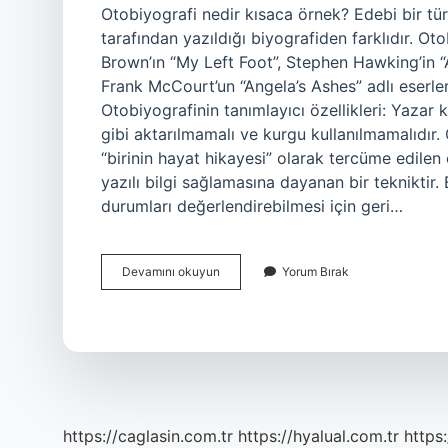
Otobiyografi nedir kısaca örnek? Edebi bir tür 
tarafından yazıldığı biyografiden farklıdır. Ot
Brown’ın “My Left Foot”, Stephen Hawking’in “
Frank McCourt’un “Angela’s Ashes” adlı eserleri 
Otobiyografinin tanımlayıcı özellikleri: Yazar
gibi aktarılmamalı ve kurgu kullanılmamalıdır.
“birinin hayat hikayesi” olarak tercüme edilen 
yazılı bilgi sağlamasına dayanan bir tekniktir.
durumları değerlendirebilmesi için geri…
Otobiyografi
Devamını okuyun
Yorum Bırak
Nedir
Ve
Nasıl
Yazılır
https://caglasin.com.tr
https://hyalual.com.tr
https