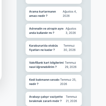
Arama kurtarmanın
Ağustos 4,
amacı nedir ?
2026
Adrenalin ve atropin aynı
Ağustos
anda kullanılır mı ?
3, 2026
Karaburun’da otobüs
Temmuz
fiyatları ne kadar ?
30, 2026
VakıfBank kart bilgilerimi
Temmuz
nasıl öğrenebilirim ?
29, 2026
Kedi bakmanın sevabı
Temmuz 25,
nedir ?
2026
Arabayı çalışır vaziyette
Temmuz
bırakmak zararlı mıdır ?
21, 2026