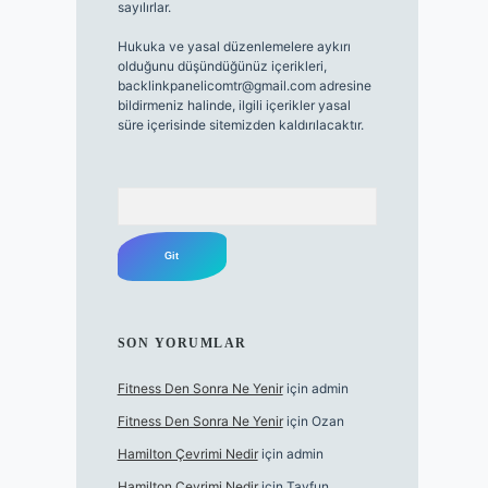
sayılırlar.
Hukuka ve yasal düzenlemelere aykırı
olduğunu düşündüğünüz içerikleri,
backlinkpanelicomtr@gmail.com
adresine
bildirmeniz halinde, ilgili içerikler yasal
süre içerisinde sitemizden kaldırılacaktır.
Arama
SON YORUMLAR
Fitness Den Sonra Ne Yenir
için
admin
Fitness Den Sonra Ne Yenir
için
Ozan
Hamilton Çevrimi Nedir
için
admin
Hamilton Çevrimi Nedir
için
Tayfun