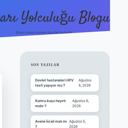
arı Yolculuğu Blogu
İlham veren kariyer tüyoları burada!
tulipbet giriş
https://www.bet
SIDEBAR
SON YAZILAR
Devlet hastaneleri HPV
Ağustos
testi yapıyor mu ?
6, 2026
Kumru kuşu hayırlı
Ağustos 6,
mıdır ?
2026
Avene İsrail malı mı
Ağustos 5,
?
2026