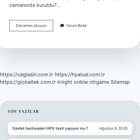
zamanında kuruldu?…
Osmanlıda
Devamını okuyun
Yorum Bırak
Daimi
Profesyonel
Askerî
Birlikler
Hangi
Padişah
Döneminde
Kuruldu
https://caglasin.com.tr
https://hyalual.com.tr
https://globaltek.com.tr
knight online
nttgame
Sitemap
SIDEBAR
SON YAZILAR
Devlet hastaneleri HPV testi yapıyor mu ?
Ağustos 6, 2026