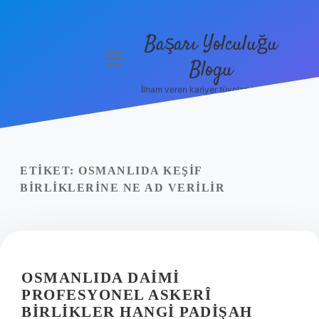
Başarı Yolculuğu
menüyü
Blogu
aç
İlham veren kariyer tüyoları burada!
Anasayfa
Gizlilik
Politikası
ETIKET:
OSMANLIDA KEŞIF
Yasal Uyarı
BIRLIKLERINE NE AD VERILIR
Hakkımızda
OSMANLIDA DAIMI
PROFESYONEL ASKERÎ
BIRLIKLER HANGI PADIŞAH