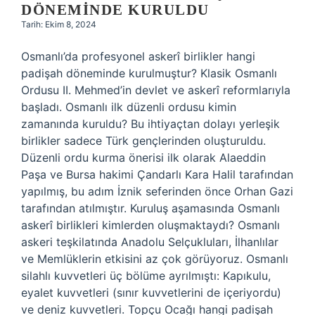
DÖNEMINDE KURULDU
Tarih: Ekim 8, 2024
Osmanlı’da profesyonel askerî birlikler hangi
padişah döneminde kurulmuştur? Klasik Osmanlı
Ordusu II. Mehmed’in devlet ve askerî reformlarıyla
başladı. Osmanlı ilk düzenli ordusu kimin
zamanında kuruldu? Bu ihtiyaçtan dolayı yerleşik
birlikler sadece Türk gençlerinden oluşturuldu.
Düzenli ordu kurma önerisi ilk olarak Alaeddin
Paşa ve Bursa hakimi Çandarlı Kara Halil tarafından
yapılmış, bu adım İznik seferinden önce Orhan Gazi
tarafından atılmıştır. Kuruluş aşamasında Osmanlı
askerî birlikleri kimlerden oluşmaktaydı? Osmanlı
askeri teşkilatında Anadolu Selçukluları, İlhanlılar
ve Memlüklerin etkisini az çok görüyoruz. Osmanlı
silahlı kuvvetleri üç bölüme ayrılmıştı: Kapıkulu,
eyalet kuvvetleri (sınır kuvvetlerini de içeriyordu)
ve deniz kuvvetleri. Topçu Ocağı hangi padişah