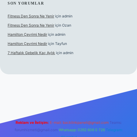
SON YORUMLAR
Fitness Den Sonra Ne Yenir
için
admin
Fitness Den Sonra Ne Yenir
için
Ozan
Hamilton Çevrimi Nedir
için
admin
Hamilton Çevrimi Nedir
için
Tayfun
7 Haftalık Gebelik Kaç Aylık
için
admin
//www.betexper.xyz/
Reklam ve İletişim:
E-mail:
backlinkpaneli@gmail.com
Teams:
forumhizmeti@gmail.com
Whatsapp: 0262 606 0 726
Telegram: