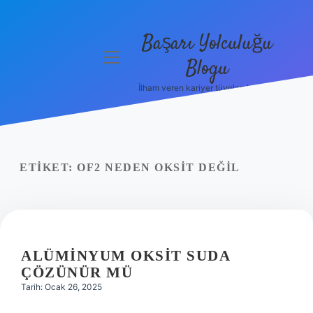
Başarı Yolculuğu
menüyü
Blogu
aç
İlham veren kariyer tüyoları burada!
Anasayfa
Gizlilik
Politikası
ETIKET:
OF2 NEDEN OKSIT DEĞIL
Yasal Uyarı
Hakkımızda
ALÜMINYUM OKSIT SUDA
ÇÖZÜNÜR MÜ
Tarih: Ocak 26, 2025