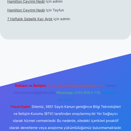
Hamilton Çevrimi Nedir
için
admin
Hamilton Çevrimi Nedir
için
Tayfun
7 Haftalık Gebelik Kaç Aylık
için
admin
//www.betexper.xyz/
Reklam ve İletişim:
E-mail:
backlinkpaneli@gmail.com
Teams:
forumhizmeti@gmail.com
Whatsapp: 0262 606 0 726
Telegram:
@karabul
Yasal Uyarı:
Sitemiz, 5651 Sayılı Kanun gereğince Bilgi Teknolojileri
ve İletişim Kurumu (BTK) tarafından onaylanmış bir Yer Sağlayıcı
olarak hizmet vermektedir. Bu nedenle, sitedeki içerikleri proaktif
olarak denetleme veya araştırma yükümlülüğümüz bulunmamaktadır.