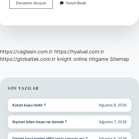
Alüminyum
Devamını okuyun
Yorum Bırak
Oksit
Suda
Çözünür
Mü
https://caglasin.com.tr
https://hyalual.com.tr
https://globaltek.com.tr
knight online
nttgame
Sitemap
SIDEBAR
SON YAZILAR
Kutan kuşu nedir ?
Ağustos 8, 2026
Kıymet bilen insan ne demek ?
Ağustos 7, 2026
Devlet hastaneleri HPV testi yapıyor mu ?
Ağustos 6, 2026