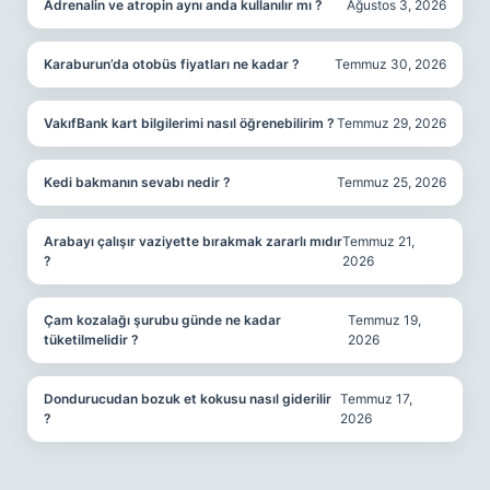
Adrenalin ve atropin aynı anda kullanılır mı ?
Ağustos 3, 2026
Karaburun’da otobüs fiyatları ne kadar ?
Temmuz 30, 2026
VakıfBank kart bilgilerimi nasıl öğrenebilirim ?
Temmuz 29, 2026
Kedi bakmanın sevabı nedir ?
Temmuz 25, 2026
Arabayı çalışır vaziyette bırakmak zararlı mıdır
Temmuz 21,
?
2026
Çam kozalağı şurubu günde ne kadar
Temmuz 19,
tüketilmelidir ?
2026
Dondurucudan bozuk et kokusu nasıl giderilir
Temmuz 17,
?
2026