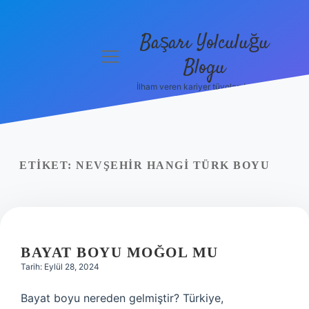
Başarı Yolculuğu
menüyü
Blogu
aç
İlham veren kariyer tüyoları burada!
Anasayfa
Gizlilik
Politikası
ETIKET:
NEVŞEHIR HANGI TÜRK BOYU
Yasal Uyarı
Hakkımızda
BAYAT BOYU MOĞOL MU
Tarih: Eylül 28, 2024
Bayat boyu nereden gelmiştir? Türkiye,