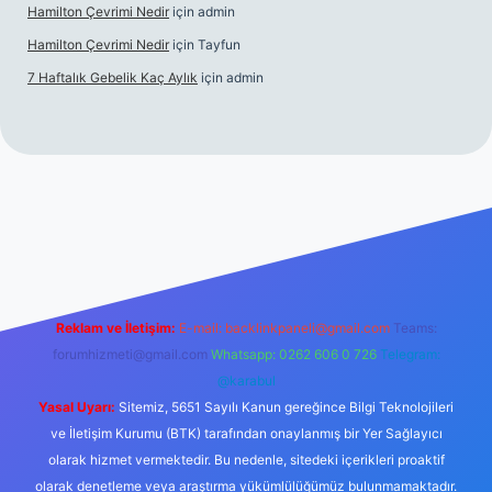
Hamilton Çevrimi Nedir
için
admin
Hamilton Çevrimi Nedir
için
Tayfun
7 Haftalık Gebelik Kaç Aylık
için
admin
//www.betexper.xyz/
Reklam ve İletişim:
E-mail:
backlinkpaneli@gmail.com
Teams:
forumhizmeti@gmail.com
Whatsapp: 0262 606 0 726
Telegram:
@karabul
Yasal Uyarı:
Sitemiz, 5651 Sayılı Kanun gereğince Bilgi Teknolojileri
ve İletişim Kurumu (BTK) tarafından onaylanmış bir Yer Sağlayıcı
olarak hizmet vermektedir. Bu nedenle, sitedeki içerikleri proaktif
olarak denetleme veya araştırma yükümlülüğümüz bulunmamaktadır.