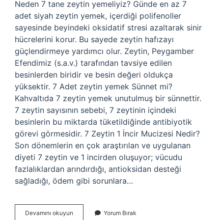
Neden 7 tane zeytin yemeliyiz? Günde en az 7
adet siyah zeytin yemek, içerdiği polifenoller
sayesinde beyindeki oksidatif stresi azaltarak sinir
hücrelerini korur. Bu sayede zeytin hafızayı
güçlendirmeye yardımcı olur. Zeytin, Peygamber
Efendimiz (s.a.v.) tarafından tavsiye edilen
besinlerden biridir ve besin değeri oldukça
yüksektir. 7 Adet zeytin yemek Sünnet mi?
Kahvaltıda 7 zeytin yemek unutulmuş bir sünnettir.
7 zeytin sayısının sebebi, 7 zeytinin içindeki
besinlerin bu miktarda tüketildiğinde antibiyotik
görevi görmesidir. 7 Zeytin 1 İncir Mucizesi Nedir?
Son dönemlerin en çok araştırılan ve uygulanan
diyeti 7 zeytin ve 1 incirden oluşuyor; vücudu
fazlalıklardan arındırdığı, antioksidan desteği
sağladığı, ödem gibi sorunlara…
7
Devamını okuyun
Yorum Bırak