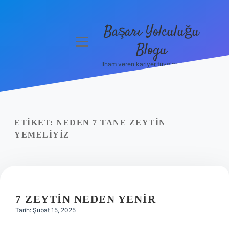
Başarı Yolculuğu
menüyü
Blogu
aç
İlham veren kariyer tüyoları burada!
Anasayfa
Gizlilik
Politikası
ETIKET:
NEDEN 7 TANE ZEYTIN
Yasal Uyarı
YEMELIYIZ
Hakkımızda
7 ZEYTIN NEDEN YENIR
Tarih: Şubat 15, 2025