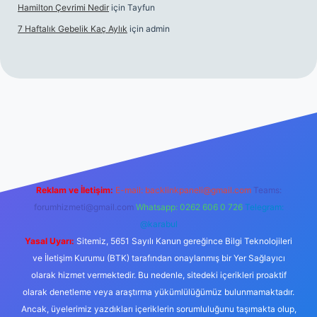
Hamilton Çevrimi Nedir
için
Tayfun
7 Haftalık Gebelik Kaç Aylık
için
admin
//www.betexper.xyz/
Reklam ve İletişim:
E-mail:
backlinkpaneli@gmail.com
Teams:
forumhizmeti@gmail.com
Whatsapp: 0262 606 0 726
Telegram:
@karabul
Yasal Uyarı:
Sitemiz, 5651 Sayılı Kanun gereğince Bilgi Teknolojileri
ve İletişim Kurumu (BTK) tarafından onaylanmış bir Yer Sağlayıcı
olarak hizmet vermektedir. Bu nedenle, sitedeki içerikleri proaktif
olarak denetleme veya araştırma yükümlülüğümüz bulunmamaktadır.
Ancak, üyelerimiz yazdıkları içeriklerin sorumluluğunu taşımakta olup,