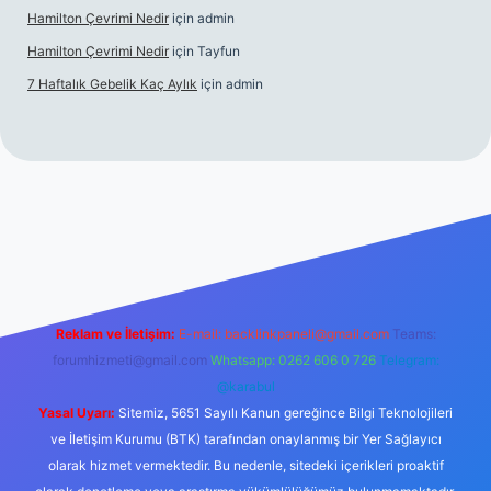
Hamilton Çevrimi Nedir
için
admin
Hamilton Çevrimi Nedir
için
Tayfun
7 Haftalık Gebelik Kaç Aylık
için
admin
//www.betexper.xyz/
Reklam ve İletişim:
E-mail:
backlinkpaneli@gmail.com
Teams:
forumhizmeti@gmail.com
Whatsapp: 0262 606 0 726
Telegram:
@karabul
Yasal Uyarı:
Sitemiz, 5651 Sayılı Kanun gereğince Bilgi Teknolojileri
ve İletişim Kurumu (BTK) tarafından onaylanmış bir Yer Sağlayıcı
olarak hizmet vermektedir. Bu nedenle, sitedeki içerikleri proaktif