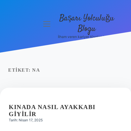
Başarı Yolculuğu
menüyü
Blogu
aç
İlham veren kariyer tüyoları burada!
Anasayfa
Gizlilik
Politikası
ETIKET:
NA
Yasal Uyarı
Hakkımızda
KINADA NASIL AYAKKABI
GIYILIR
Tarih: Nisan 17, 2025