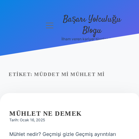
Başarı Yolculuğu
menüyü
Blogu
aç
İlham veren kariyer tüyoları burada!
Anasayfa
Gizlilik
Politikası
ETIKET:
MÜDDET MI MÜHLET MI
Yasal Uyarı
Hakkımızda
MÜHLET NE DEMEK
Tarih: Ocak 16, 2025
Mühlet nedir? Geçmişi gizle Geçmiş ayrıntıları