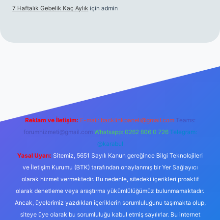
7 Haftalık Gebelik Kaç Aylık
için
admin
//www.betexper.xyz/
Reklam ve İletişim:
E-mail:
backlinkpaneli@gmail.com
Teams:
forumhizmeti@gmail.com
Whatsapp: 0262 606 0 726
Telegram:
@karabul
Yasal Uyarı:
Sitemiz, 5651 Sayılı Kanun gereğince Bilgi Teknolojileri
ve İletişim Kurumu (BTK) tarafından onaylanmış bir Yer Sağlayıcı
olarak hizmet vermektedir. Bu nedenle, sitedeki içerikleri proaktif
olarak denetleme veya araştırma yükümlülüğümüz bulunmamaktadır.
Ancak, üyelerimiz yazdıkları içeriklerin sorumluluğunu taşımakta olup,
siteye üye olarak bu sorumluluğu kabul etmiş sayılırlar. Bu internet