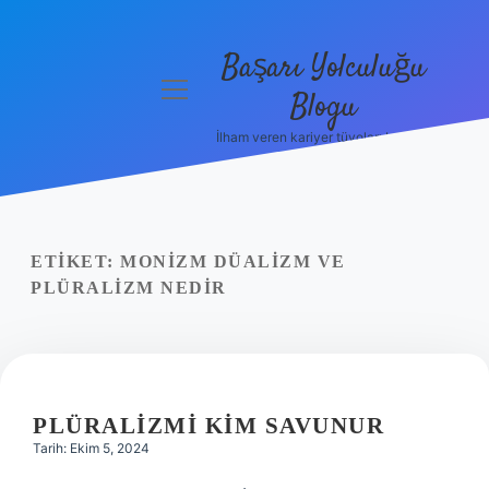
Başarı Yolculuğu
menüyü
Blogu
aç
İlham veren kariyer tüyoları burada!
Anasayfa
Gizlilik
Politikası
ETIKET:
MONIZM DÜALIZM VE
Yasal Uyarı
PLÜRALIZM NEDIR
Hakkımızda
PLÜRALIZMI KIM SAVUNUR
Tarih: Ekim 5, 2024