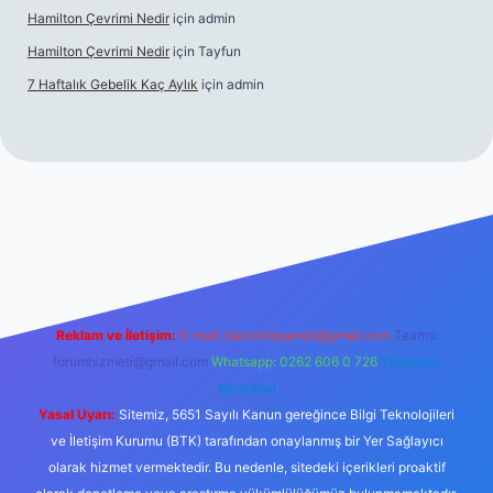
Hamilton Çevrimi Nedir
için
admin
Hamilton Çevrimi Nedir
için
Tayfun
7 Haftalık Gebelik Kaç Aylık
için
admin
s://www.betexper.xyz/
Reklam ve İletişim:
E-mail:
backlinkpaneli@gmail.com
Teams:
forumhizmeti@gmail.com
Whatsapp: 0262 606 0 726
Telegram:
@karabul
Yasal Uyarı:
Sitemiz, 5651 Sayılı Kanun gereğince Bilgi Teknolojileri
ve İletişim Kurumu (BTK) tarafından onaylanmış bir Yer Sağlayıcı
olarak hizmet vermektedir. Bu nedenle, sitedeki içerikleri proaktif