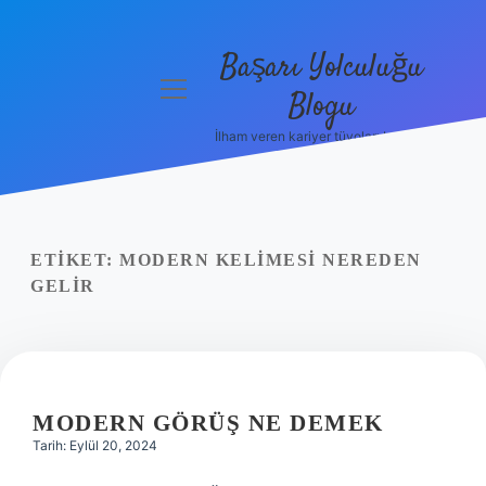
Başarı Yolculuğu
menüyü
Blogu
aç
İlham veren kariyer tüyoları burada!
Anasayfa
Gizlilik
Politikası
ETIKET:
MODERN KELIMESI NEREDEN
Yasal Uyarı
GELIR
Hakkımızda
MODERN GÖRÜŞ NE DEMEK
Tarih: Eylül 20, 2024