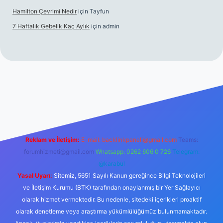
Hamilton Çevrimi Nedir
için
Tayfun
7 Haftalık Gebelik Kaç Aylık
için
admin
//www.betexper.xyz/
Reklam ve İletişim:
E-mail:
backlinkpaneli@gmail.com
Teams:
forumhizmeti@gmail.com
Whatsapp: 0262 606 0 726
Telegram:
@karabul
Yasal Uyarı:
Sitemiz, 5651 Sayılı Kanun gereğince Bilgi Teknolojileri
ve İletişim Kurumu (BTK) tarafından onaylanmış bir Yer Sağlayıcı
olarak hizmet vermektedir. Bu nedenle, sitedeki içerikleri proaktif
olarak denetleme veya araştırma yükümlülüğümüz bulunmamaktadır.