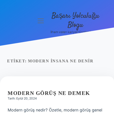
Başarı Yolculuğu
menüyü
Blogu
aç
İlham veren kariyer tüyoları burada!
Anasayfa
Gizlilik
Politikası
ETIKET:
MODERN INSANA NE DENIR
Yasal Uyarı
Hakkımızda
MODERN GÖRÜŞ NE DEMEK
Tarih: Eylül 20, 2024
Modern görüş nedir? Özetle, modern görüş genel