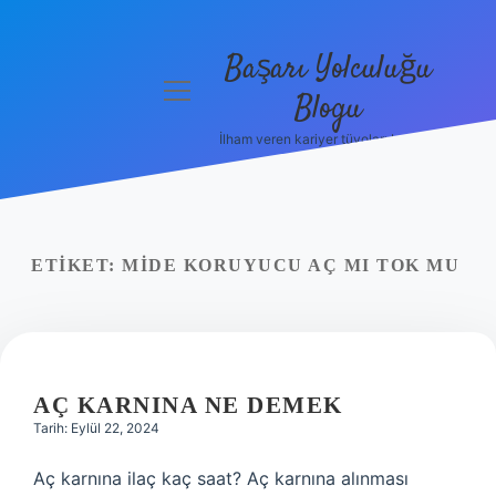
Başarı Yolculuğu
menüyü
Blogu
aç
İlham veren kariyer tüyoları burada!
Anasayfa
Gizlilik
Politikası
ETIKET:
MIDE KORUYUCU AÇ MI TOK MU
Yasal Uyarı
Hakkımızda
AÇ KARNINA NE DEMEK
Tarih: Eylül 22, 2024
Aç karnına ilaç kaç saat? Aç karnına alınması