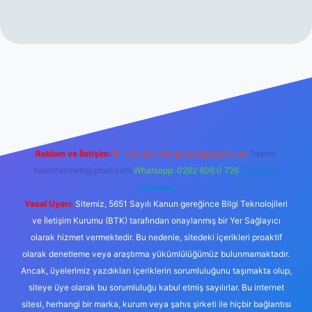
//www.betexper.xyz/
Reklam ve İletişim:
E-mail:
backlinkpaneli@gmail.com
Teams:
forumhizmeti@gmail.com
Whatsapp: 0262 606 0 726
Telegram:
@karabul
Yasal Uyarı:
Sitemiz, 5651 Sayılı Kanun gereğince Bilgi Teknolojileri
ve İletişim Kurumu (BTK) tarafından onaylanmış bir Yer Sağlayıcı
olarak hizmet vermektedir. Bu nedenle, sitedeki içerikleri proaktif
olarak denetleme veya araştırma yükümlülüğümüz bulunmamaktadır.
Ancak, üyelerimiz yazdıkları içeriklerin sorumluluğunu taşımakta olup,
siteye üye olarak bu sorumluluğu kabul etmiş sayılırlar. Bu internet
sitesi, herhangi bir marka, kurum veya şahıs şirketi ile hiçbir bağlantısı