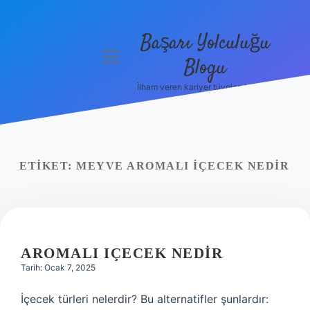
Başarı Yolculuğu
menüyü
Blogu
aç
İlham veren kariyer tüyoları burada!
Anasayfa
Gizlilik
Politikası
ETIKET:
MEYVE AROMALI IÇECEK NEDIR
Yasal Uyarı
Hakkımızda
AROMALI IÇECEK NEDIR
Tarih: Ocak 7, 2025
İçecek türleri nelerdir? Bu alternatifler şunlardır: