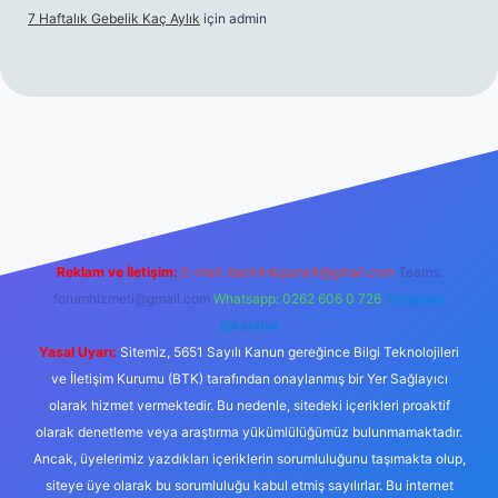
7 Haftalık Gebelik Kaç Aylık
için
admin
//www.betexper.xyz/
Reklam ve İletişim:
E-mail:
backlinkpaneli@gmail.com
Teams:
forumhizmeti@gmail.com
Whatsapp: 0262 606 0 726
Telegram:
@karabul
Yasal Uyarı:
Sitemiz, 5651 Sayılı Kanun gereğince Bilgi Teknolojileri
ve İletişim Kurumu (BTK) tarafından onaylanmış bir Yer Sağlayıcı
olarak hizmet vermektedir. Bu nedenle, sitedeki içerikleri proaktif
olarak denetleme veya araştırma yükümlülüğümüz bulunmamaktadır.
Ancak, üyelerimiz yazdıkları içeriklerin sorumluluğunu taşımakta olup,
siteye üye olarak bu sorumluluğu kabul etmiş sayılırlar. Bu internet