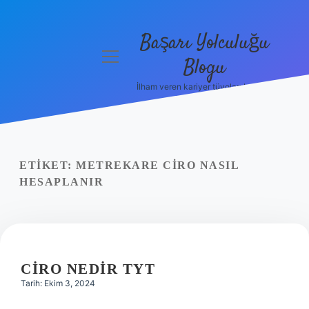
Başarı Yolculuğu
menüyü
Blogu
aç
İlham veren kariyer tüyoları burada!
Anasayfa
Gizlilik
Politikası
ETIKET:
METREKARE CIRO NASIL
Yasal Uyarı
HESAPLANIR
Hakkımızda
CIRO NEDIR TYT
Tarih: Ekim 3, 2024