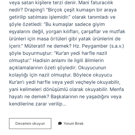
veya satan kişilere terzi denir. Mani faturacılık
nedir? Draping’i “Birçok çeşit kumaşın bir araya
getirilip satılması işlemidir.” olarak tanımladı ve
şöyle özetledi: “Bu kumaşlar sadece giyim
eşyalarını değil, yorgan kılıfları, çarşaflar ve mutfak
ürünleri için masa örtüleri gibi yatak ürünlerini de
içerir.” Müteratif ne demek? Hz. Peygamber (s.a.v.)
şöyle buyurmuştur: “Kur’an yedi harfle nazil
olmuştur.” Hadisin anlamı ile ilgili âlimlerin
açıklamalarının özeti şöyledir: Okuyucunun
kolaylığı için nazil olmuştur. Böylece okuyucu
Kur’an’ı yedi harfle veya yedi veçheyle okuyabilir,
yani kelimeleri dönüşümlü olarak okuyabilir. Menfa
hayatı ne demek? Başkalarının ne yaşadığını veya
kendilerine zarar verilip…
Manıfatura
Devamını okuyun
Yorum Bırak
Ne
Demek