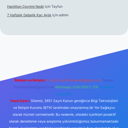
Hamilton Çevrimi Nedir
için
Tayfun
7 Haftalık Gebelik Kaç Aylık
için
admin
//www.betexper.xyz/
Reklam ve İletişim:
E-mail:
backlinkpaneli@gmail.com
Teams:
forumhizmeti@gmail.com
Whatsapp: 0262 606 0 726
Telegram:
@karabul
Yasal Uyarı:
Sitemiz, 5651 Sayılı Kanun gereğince Bilgi Teknolojileri
ve İletişim Kurumu (BTK) tarafından onaylanmış bir Yer Sağlayıcı
olarak hizmet vermektedir. Bu nedenle, sitedeki içerikleri proaktif
olarak denetleme veya araştırma yükümlülüğümüz bulunmamaktadır.