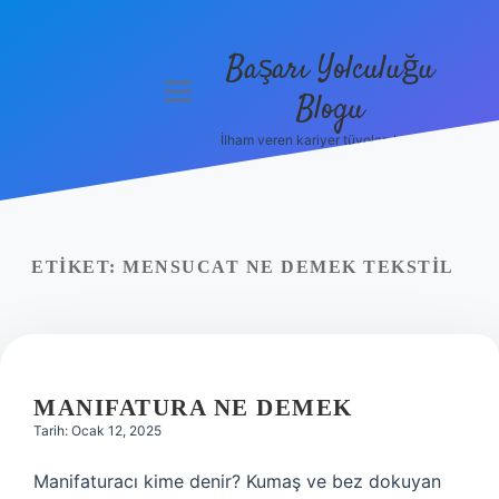
Başarı Yolculuğu
menüyü
Blogu
aç
İlham veren kariyer tüyoları burada!
Anasayfa
Gizlilik
Politikası
ETIKET:
MENSUCAT NE DEMEK TEKSTIL
Yasal Uyarı
Hakkımızda
MANIFATURA NE DEMEK
Tarih: Ocak 12, 2025
Manifaturacı kime denir? Kumaş ve bez dokuyan