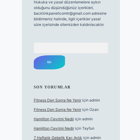
Hukuka ve yasal düzenlemelere aykırı
olduğunu düşündüğünüz içerikleri,
backlinkpanelicomtr@gmail.com
adresine
bildirmeniz halinde, ilgili içerikler yasal
süre içerisinde sitemizden kaldırılacaktır.
Arama
SON YORUMLAR
Fitness Den Sonra Ne Yenir
için
admin
Fitness Den Sonra Ne Yenir
için
Ozan
Hamilton Çevrimi Nedir
için
admin
Hamilton Çevrimi Nedir
için
Tayfun
7 Haftalık Gebelik Kaç Aylık
için
admin