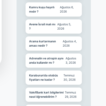
Kumru kuşu hayırlı
Ağustos 6,
mıdır ?
2026
Avene İsrail malı mı
Ağustos 5,
?
2026
Arama kurtarmanın
Ağustos 4,
amacı nedir ?
2026
Adrenalin ve atropin aynı
Ağustos
anda kullanılır mı ?
3, 2026
Karaburun’da otobüs
Temmuz
fiyatları ne kadar ?
30, 2026
VakıfBank kart bilgilerimi
Temmuz
nasıl öğrenebilirim ?
29, 2026