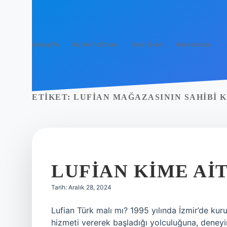
Anasayfa
Gizlilik Politikası
Yasal Uyarı
Hakkımızda
ETIKET:
LUFIAN MAĞAZASININ SAHIBI 
LUFIAN KIME AI
Tarih: Aralık 28, 2024
Lufian Türk malı mı? 1995 yılında İzmir’de ku
hizmeti vererek başladığı yolculuğuna, deneyim