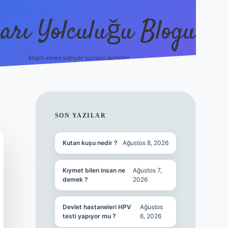
arı Yolculuğu Blogu
İlham veren kariyer tüyoları burada!
tulipbet giriş
https://www.bet
SIDEBAR
SON YAZILAR
Kutan kuşu nedir ?
Ağustos 8, 2026
Kıymet bilen insan ne
Ağustos 7,
demek ?
2026
Devlet hastaneleri HPV
Ağustos
testi yapıyor mu ?
6, 2026