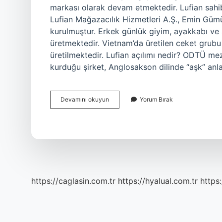
markası olarak devam etmektedir. Lufian sahib
Lufian Mağazacılık Hizmetleri A.Ş., Emin Gü
kurulmuştur. Erkek günlük giyim, ayakkabı ve 
üretmektedir. Vietnam’da üretilen ceket grubu
üretilmektedir. Lufian açılımı nedir? ODTÜ m
kurduğu şirket, Anglosakson dilinde “aşk” an
Lufian
Devamını okuyun
Yorum Bırak
Kime
Ait
https://caglasin.com.tr
https://hyalual.com.tr
https