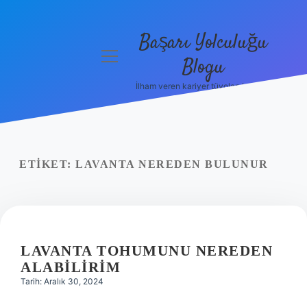
Başarı Yolculuğu
menüyü
Blogu
aç
İlham veren kariyer tüyoları burada!
Anasayfa
Gizlilik
Politikası
ETIKET:
LAVANTA NEREDEN BULUNUR
Yasal Uyarı
Hakkımızda
LAVANTA TOHUMUNU NEREDEN
ALABILIRIM
Tarih: Aralık 30, 2024