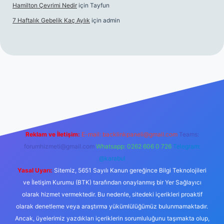
Hamilton Çevrimi Nedir
için
Tayfun
7 Haftalık Gebelik Kaç Aylık
için
admin
://www.betexper.xyz/
Reklam ve İletişim:
E-mail:
backlinkpaneli@gmail.com
Teams:
forumhizmeti@gmail.com
Whatsapp: 0262 606 0 726
Telegram:
@karabul
Yasal Uyarı:
Sitemiz, 5651 Sayılı Kanun gereğince Bilgi Teknolojileri
ve İletişim Kurumu (BTK) tarafından onaylanmış bir Yer Sağlayıcı
olarak hizmet vermektedir. Bu nedenle, sitedeki içerikleri proaktif
olarak denetleme veya araştırma yükümlülüğümüz bulunmamaktadır.
Ancak, üyelerimiz yazdıkları içeriklerin sorumluluğunu taşımakta olup,