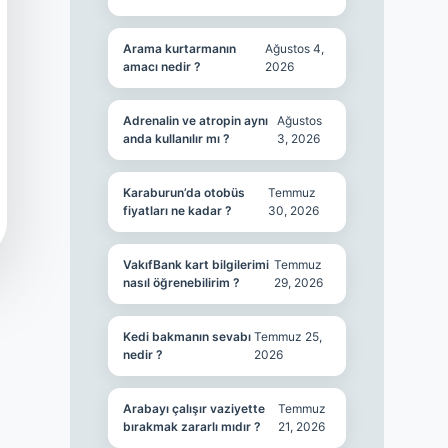
Arama kurtarmanın
Ağustos 4,
amacı nedir ?
2026
Adrenalin ve atropin aynı
Ağustos
anda kullanılır mı ?
3, 2026
Karaburun’da otobüs
Temmuz
fiyatları ne kadar ?
30, 2026
VakıfBank kart bilgilerimi
Temmuz
nasıl öğrenebilirim ?
29, 2026
Kedi bakmanın sevabı
Temmuz 25,
nedir ?
2026
Arabayı çalışır vaziyette
Temmuz
bırakmak zararlı mıdır ?
21, 2026