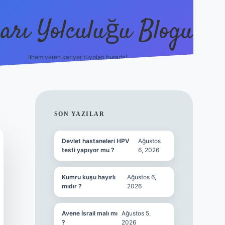
arı Yolculuğu Blogu
İlham veren kariyer tüyoları burada!
tulipbet giriş
https://www.bet
SIDEBAR
SON YAZILAR
Devlet hastaneleri HPV
Ağustos
testi yapıyor mu ?
6, 2026
Kumru kuşu hayırlı
Ağustos 6,
mıdır ?
2026
Avene İsrail malı mı
Ağustos 5,
?
2026