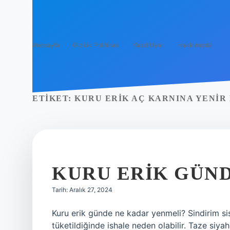
Anasayfa
Gizlilik Politikası
Yasal Uyarı
Hakkımızda
ETIKET:
KURU ERIK AÇ KARNINA YENIR
KURU ERIK GÜN
Tarih: Aralık 27, 2024
Kuru erik günde ne kadar yenmeli? Sindirim sis
tüketildiğinde ishale neden olabilir. Taze siya