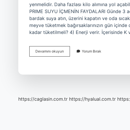
yenmelidir. Daha fazlası kilo alımına yol açabi
PRIME SUYU İÇMENİN FAYDALARI Günde 3 adet 
bardak suya atın, üzerini kapatın ve oda sıcak
meyve tüketmek bağırsaklarınızın gün içinde d
kadar tüketilmeli? 4) Enerji verir. İçerisinde
Kuru
Devamını okuyun
Yorum Bırak
Erik
Günde
Kaç
Tane
https://caglasin.com.tr
https://hyalual.com.tr
https