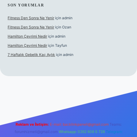
SON YORUMLAR
Fitness Den Sonra Ne Yenir
için
admin
Fitness Den Sonra Ne Yenir
için
Ozan
Hamilton Çevrimi Nedir
için
admin
Hamilton Çevrimi Nedir
için
Tayfun
7 Haftalık Gebelik Kaç Aylık
için
admin
//www.betexper.xyz/
Reklam ve İletişim:
E-mail:
backlinkpaneli@gmail.com
Teams:
forumhizmeti@gmail.com
Whatsapp: 0262 606 0 726
Telegram: