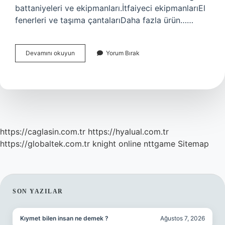
battaniyeleri ve ekipmanları.İtfaiyeci ekipmanlarıEl
fenerleri ve taşıma çantalarıDaha fazla ürün……
İTfaiye
Devamını okuyun
Yorum Bırak
Araçları
Nelerdir
https://caglasin.com.tr
https://hyalual.com.tr
https://globaltek.com.tr
knight online
nttgame
Sitemap
SIDEBAR
SON YAZILAR
Kıymet bilen insan ne demek ?
Ağustos 7, 2026