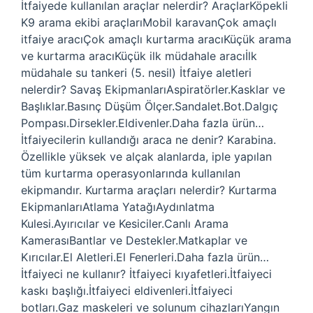
İtfaiyede kullanılan araçlar nelerdir? AraçlarKöpekli
K9 arama ekibi araçlarıMobil karavanÇok amaçlı
itfaiye aracıÇok amaçlı kurtarma aracıKüçük arama
ve kurtarma aracıKüçük ilk müdahale aracıİlk
müdahale su tankeri (5. nesil) İtfaiye aletleri
nelerdir? Savaş EkipmanlarıAspiratörler.Kasklar ve
Başlıklar.Basınç Düşüm Ölçer.Sandalet.Bot.Dalgıç
Pompası.Dirsekler.Eldivenler.Daha fazla ürün…
İtfaiyecilerin kullandığı araca ne denir? Karabina.
Özellikle yüksek ve alçak alanlarda, iple yapılan
tüm kurtarma operasyonlarında kullanılan
ekipmandır. Kurtarma araçları nelerdir? Kurtarma
EkipmanlarıAtlama YatağıAydınlatma
Kulesi.Ayırıcılar ve Kesiciler.Canlı Arama
KamerasıBantlar ve Destekler.Matkaplar ve
Kırıcılar.El Aletleri.El Fenerleri.Daha fazla ürün…
İtfaiyeci ne kullanır? İtfaiyeci kıyafetleri.İtfaiyeci
kaskı başlığı.İtfaiyeci eldivenleri.İtfaiyeci
botları.Gaz maskeleri ve solunum cihazlarıYangın