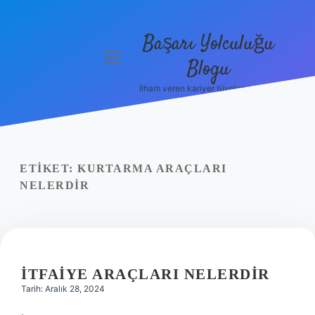
Başarı Yolculuğu
menüyü
Blogu
aç
İlham veren kariyer tüyoları burada!
Anasayfa
Gizlilik
Politikası
ETIKET:
KURTARMA ARAÇLARI
Yasal Uyarı
NELERDIR
Hakkımızda
İTFAIYE ARAÇLARI NELERDIR
Tarih: Aralık 28, 2024