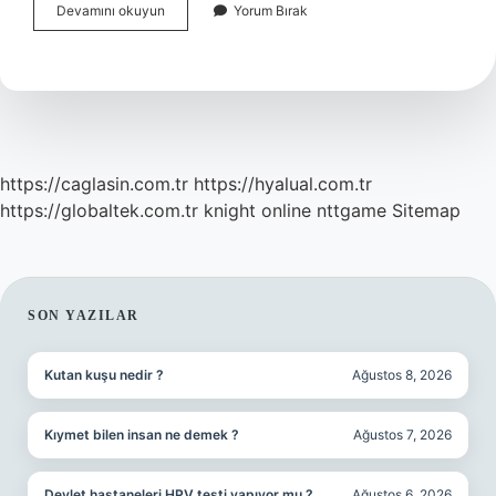
Kompostoya
Devamını okuyun
Yorum Bırak
Ne
Kadar
Şeker
Konur
https://caglasin.com.tr
https://hyalual.com.tr
https://globaltek.com.tr
knight online
nttgame
Sitemap
SIDEBAR
SON YAZILAR
Kutan kuşu nedir ?
Ağustos 8, 2026
Kıymet bilen insan ne demek ?
Ağustos 7, 2026
Devlet hastaneleri HPV testi yapıyor mu ?
Ağustos 6, 2026