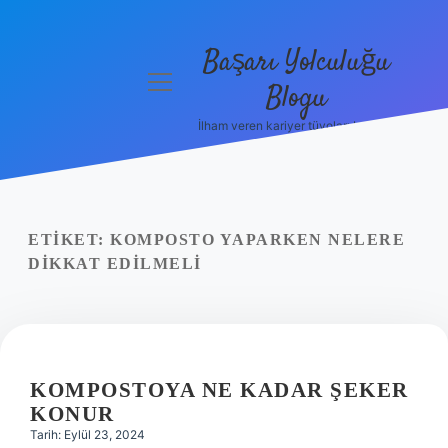
Başarı Yolculuğu
menüyü
Blogu
aç
İlham veren kariyer tüyoları burada!
Anasayfa
Gizlilik
Politikası
ETIKET:
KOMPOSTO YAPARKEN NELERE
Yasal Uyarı
DIKKAT EDILMELI
Hakkımızda
KOMPOSTOYA NE KADAR ŞEKER
KONUR
Tarih: Eylül 23, 2024