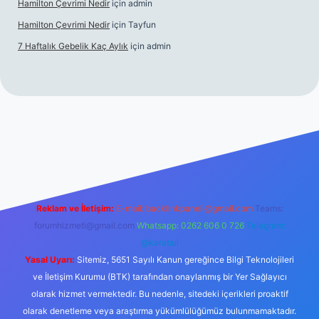
Hamilton Çevrimi Nedir
için
admin
Hamilton Çevrimi Nedir
için
Tayfun
7 Haftalık Gebelik Kaç Aylık
için
admin
//www.betexper.xyz/
Reklam ve İletişim:
E-mail:
backlinkpaneli@gmail.com
Teams:
forumhizmeti@gmail.com
Whatsapp: 0262 606 0 726
Telegram:
@karabul
Yasal Uyarı:
Sitemiz, 5651 Sayılı Kanun gereğince Bilgi Teknolojileri
ve İletişim Kurumu (BTK) tarafından onaylanmış bir Yer Sağlayıcı
olarak hizmet vermektedir. Bu nedenle, sitedeki içerikleri proaktif
olarak denetleme veya araştırma yükümlülüğümüz bulunmamaktadır.