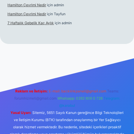
Hamilton Çevrimi Nedir
için
admin
Hamilton Çevrimi Nedir
için
Tayfun
7 Haftalık Gebelik Kaç Aylık
için
admin
://www.betexper.xyz/
Reklam ve İletişim:
E-mail:
backlinkpaneli@gmail.com
Teams:
forumhizmeti@gmail.com
Whatsapp: 0262 606 0 726
Telegram:
@karabul
Yasal Uyarı:
Sitemiz, 5651 Sayılı Kanun gereğince Bilgi Teknolojileri
ve İletişim Kurumu (BTK) tarafından onaylanmış bir Yer Sağlayıcı
olarak hizmet vermektedir. Bu nedenle, sitedeki içerikleri proaktif