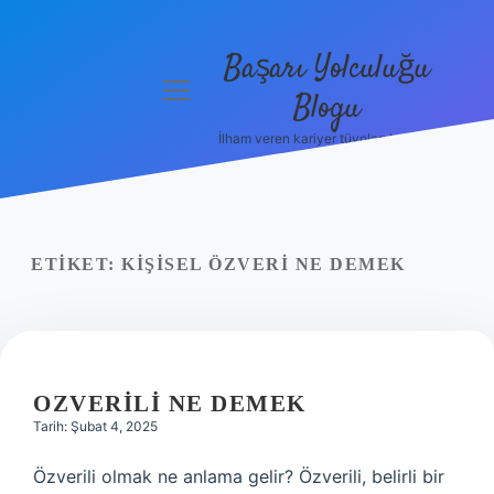
Başarı Yolculuğu
menüyü
Blogu
aç
İlham veren kariyer tüyoları burada!
Anasayfa
Gizlilik
Politikası
ETIKET:
KIŞISEL ÖZVERI NE DEMEK
Yasal Uyarı
Hakkımızda
OZVERILI NE DEMEK
Tarih: Şubat 4, 2025
Özverili olmak ne anlama gelir? Özverili, belirli bir