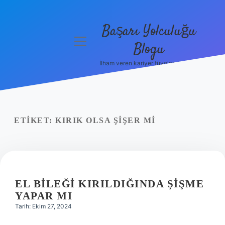
Başarı Yolculuğu
menüyü
Blogu
aç
İlham veren kariyer tüyoları burada!
Anasayfa
Gizlilik
Politikası
ETIKET:
KIRIK OLSA ŞIŞER MI
Yasal Uyarı
Hakkımızda
EL BILEĞI KIRILDIĞINDA ŞIŞME
YAPAR MI
Tarih: Ekim 27, 2024