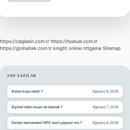
Bileği
Kırıldığında
Şişme
Yapar
Mı
https://caglasin.com.tr
https://hyalual.com.tr
https://globaltek.com.tr
knight online
nttgame
Sitemap
SIDEBAR
SON YAZILAR
Kutan kuşu nedir ?
Ağustos 8, 2026
Kıymet bilen insan ne demek ?
Ağustos 7, 2026
Devlet hastaneleri HPV testi yapıyor mu ?
Ağustos 6, 2026