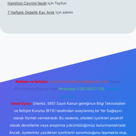
Hamilton Çevrimi Nedir
için
Tayfun
7 Haftalık Gebelik Kaç Aylık
için
admin
/www.betexper.xyz/
Reklam ve İletişim:
E-mail:
backlinkpaneli@gmail.com
Teams:
forumhizmeti@gmail.com
Whatsapp: 0262 606 0 726
Telegram:
@karabul
Yasal Uyarı:
Sitemiz, 5651 Sayılı Kanun gereğince Bilgi Teknolojileri
ve İletişim Kurumu (BTK) tarafından onaylanmış bir Yer Sağlayıcı
olarak hizmet vermektedir. Bu nedenle, sitedeki içerikleri proaktif
olarak denetleme veya araştırma yükümlülüğümüz bulunmamaktadır.
Ancak, üyelerimiz yazdıkları içeriklerin sorumluluğunu taşımakta olup,