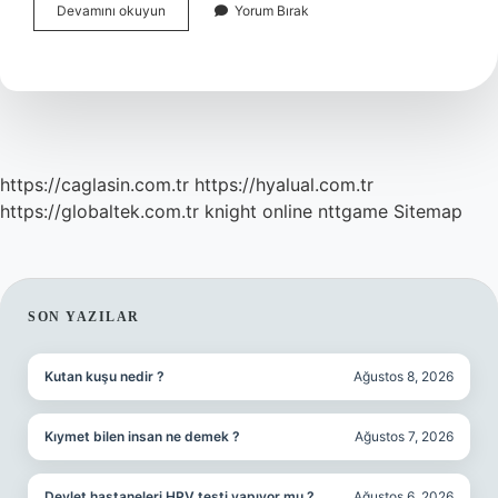
El
Devamını okuyun
Yorum Bırak
Bileği
Kırıldığında
Şişme
Yapar
Mı
https://caglasin.com.tr
https://hyalual.com.tr
https://globaltek.com.tr
knight online
nttgame
Sitemap
SIDEBAR
SON YAZILAR
Kutan kuşu nedir ?
Ağustos 8, 2026
Kıymet bilen insan ne demek ?
Ağustos 7, 2026
Devlet hastaneleri HPV testi yapıyor mu ?
Ağustos 6, 2026