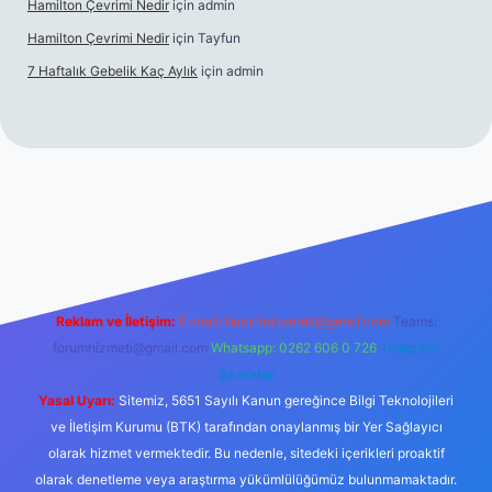
Hamilton Çevrimi Nedir
için
admin
Hamilton Çevrimi Nedir
için
Tayfun
7 Haftalık Gebelik Kaç Aylık
için
admin
//www.betexper.xyz/
Reklam ve İletişim:
E-mail:
backlinkpaneli@gmail.com
Teams:
forumhizmeti@gmail.com
Whatsapp: 0262 606 0 726
Telegram:
@karabul
Yasal Uyarı:
Sitemiz, 5651 Sayılı Kanun gereğince Bilgi Teknolojileri
ve İletişim Kurumu (BTK) tarafından onaylanmış bir Yer Sağlayıcı
olarak hizmet vermektedir. Bu nedenle, sitedeki içerikleri proaktif
olarak denetleme veya araştırma yükümlülüğümüz bulunmamaktadır.