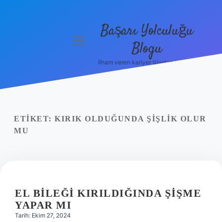
Başarı Yolculuğu
menüyü
Blogu
aç
İlham veren kariyer tüyoları burada!
Anasayfa
Gizlilik
Politikası
ETIKET:
KIRIK OLDUĞUNDA ŞIŞLIK OLUR
Yasal Uyarı
MU
Hakkımızda
EL BILEĞI KIRILDIĞINDA ŞIŞME
YAPAR MI
Tarih: Ekim 27, 2024