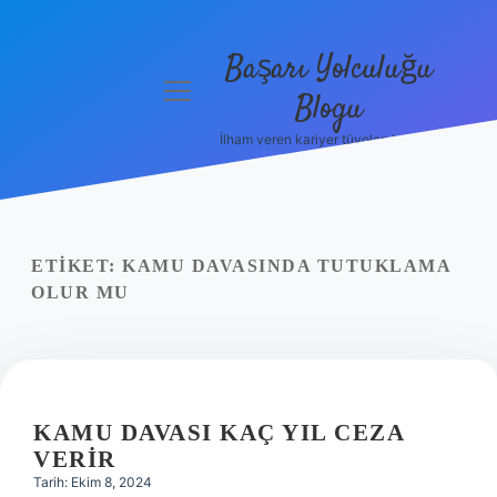
Başarı Yolculuğu
menüyü
Blogu
aç
İlham veren kariyer tüyoları burada!
Anasayfa
Gizlilik
Politikası
ETIKET:
KAMU DAVASINDA TUTUKLAMA
Yasal Uyarı
OLUR MU
Hakkımızda
KAMU DAVASI KAÇ YIL CEZA
VERIR
Tarih: Ekim 8, 2024