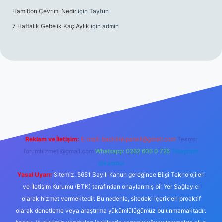
Hamilton Çevrimi Nedir
için
Tayfun
7 Haftalık Gebelik Kaç Aylık
için
admin
://www.betexper.xyz/
Reklam ve İletişim:
E-mail:
backlinkpaneli@gmail.com
Teams:
forumhizmeti@gmail.com
Whatsapp: 0262 606 0 726
Telegram:
@karabul
Yasal Uyarı:
Sitemiz, 5651 Sayılı Kanun gereğince Bilgi Teknolojileri
ve İletişim Kurumu (BTK) tarafından onaylanmış bir Yer Sağlayıcı
olarak hizmet vermektedir. Bu nedenle, sitedeki içerikleri proaktif
olarak denetleme veya araştırma yükümlülüğümüz bulunmamaktadır.