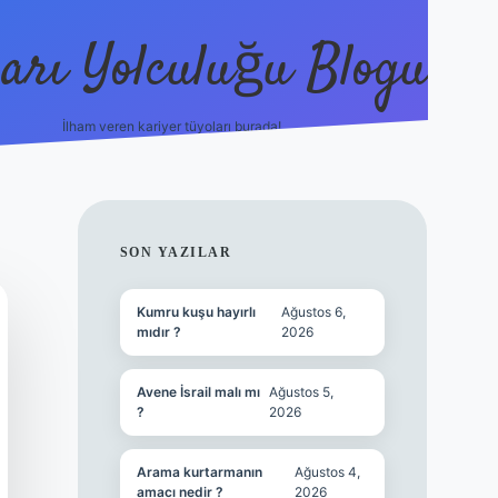
arı Yolculuğu Blogu
İlham veren kariyer tüyoları burada!
tulipbet giriş
https://www.bet
SIDEBAR
SON YAZILAR
Kumru kuşu hayırlı
Ağustos 6,
mıdır ?
2026
Avene İsrail malı mı
Ağustos 5,
?
2026
Arama kurtarmanın
Ağustos 4,
amacı nedir ?
2026