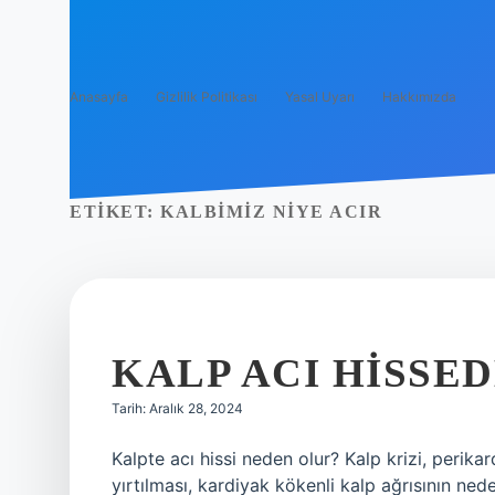
Anasayfa
Gizlilik Politikası
Yasal Uyarı
Hakkımızda
ETIKET:
KALBIMIZ NIYE ACIR
KALP ACI HISSE
Tarih: Aralık 28, 2024
Kalpte acı hissi neden olur? Kalp krizi, perika
yırtılması, kardiyak kökenli kalp ağrısının ned