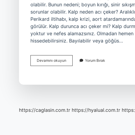
olabilir. Bunun nedeni; boyun kırığı, sinir sıkı
sorunlar olabilir. Kalp neden acı çeker? Aralıkl
Perikard iltihabı, kalp krizi, aort atardamarın
görülür. Kalp durunca acı çeker mi? Kalp durmas
yoktur ve nefes alamazsınız. Olmadan hemen 
hissedebilirsiniz. Bayılabilir veya göğüs…
Kalp
Devamını okuyun
Yorum Bırak
Acı
Hisseder
Mi
https://caglasin.com.tr
https://hyalual.com.tr
https