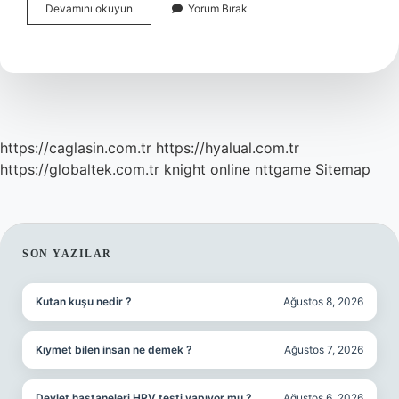
Sigara
Devamını okuyun
Yorum Bırak
Kargo
Ile
Gönderilir
Mi
https://caglasin.com.tr
https://hyalual.com.tr
https://globaltek.com.tr
knight online
nttgame
Sitemap
SIDEBAR
SON YAZILAR
Kutan kuşu nedir ?
Ağustos 8, 2026
Kıymet bilen insan ne demek ?
Ağustos 7, 2026
Devlet hastaneleri HPV testi yapıyor mu ?
Ağustos 6, 2026