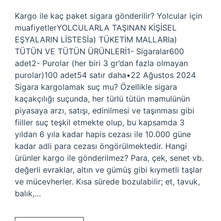
Kargo ile kaç paket sigara gönderilir? Yolcular için
muafiyetlerYOLCULARLA TAŞINAN KİŞİSEL
EŞYALARIN LİSTESİa) TÜKETİM MALLARIa)
TÜTÜN VE TÜTÜN ÜRÜNLERİ1- Sigaralar600
adet2- Purolar (her biri 3 gr’dan fazla olmayan
purolar)100 adet54 satır daha•22 Ağustos 2024
Sigara kargolamak suç mu? Özellikle sigara
kaçakçılığı suçunda, her türlü tütün mamulünün
piyasaya arzı, satışı, edinilmesi ve taşınması gibi
fiiller suç teşkil etmekte olup, bu kapsamda 3
yıldan 6 yıla kadar hapis cezası ile 10.000 güne
kadar adli para cezası öngörülmektedir. Hangi
ürünler kargo ile gönderilmez? Para, çek, senet vb.
değerli evraklar, altın ve gümüş gibi kıymetli taşlar
ve mücevherler. Kısa sürede bozulabilir; et, tavuk,
balık,…