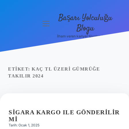
Başarı Yolculuğu
menüyü
Blogu
aç
İlham veren kariyer tüyoları burada!
Anasayfa
Gizlilik
Politikası
ETIKET:
KAÇ TL ÜZERI GÜMRÜĞE
Yasal Uyarı
TAKILIR 2024
Hakkımızda
SIGARA KARGO ILE GÖNDERILIR
MI
Tarih: Ocak 1, 2025