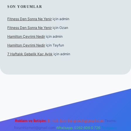
SON YORUMLAR
Fitness Den Sonra Ne Yenir
için
admin
Fitness Den Sonra Ne Yenir
için
Ozan
Hamilton Çevrimi Nedir
için
admin
Hamilton Çevrimi Nedir
için
Tayfun
7 Haftalık Gebelik Kaç Aylık
için
admin
//www.betexper.xyz/
Reklam ve İletişim:
E-mail:
backlinkpaneli@gmail.com
Teams:
forumhizmeti@gmail.com
Whatsapp: 0262 606 0 726
Telegram: