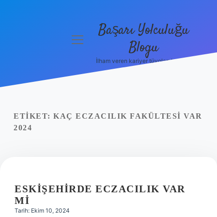
Başarı Yolculuğu
menüyü
Blogu
aç
İlham veren kariyer tüyoları burada!
Anasayfa
Gizlilik
Politikası
ETIKET:
KAÇ ECZACILIK FAKÜLTESI VAR
Yasal Uyarı
2024
Hakkımızda
ESKIŞEHIRDE ECZACILIK VAR
MI
Tarih: Ekim 10, 2024