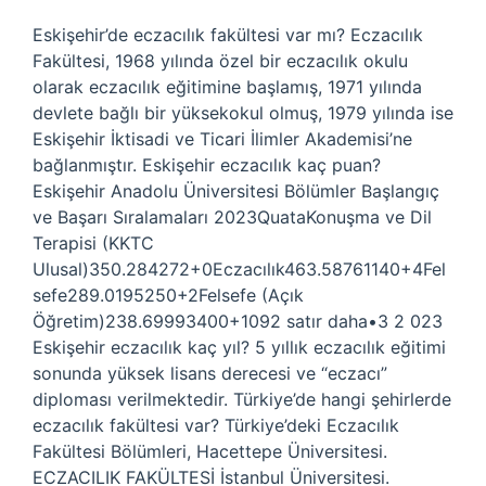
Eskişehir’de eczacılık fakültesi var mı? Eczacılık
Fakültesi, 1968 yılında özel bir eczacılık okulu
olarak eczacılık eğitimine başlamış, 1971 yılında
devlete bağlı bir yüksekokul olmuş, 1979 yılında ise
Eskişehir İktisadi ve Ticari İlimler Akademisi’ne
bağlanmıştır. Eskişehir eczacılık kaç puan?
Eskişehir Anadolu Üniversitesi Bölümler Başlangıç ​​
ve Başarı Sıralamaları 2023QuataKonuşma ve Dil
Terapisi (KKTC
Ulusal)350.284272+0Eczacılık463.58761140+4Fel
sefe289.0195250+2Felsefe (Açık
Öğretim)238.69993400+1092 satır daha•3 2 023
Eskişehir eczacılık kaç yıl? 5 yıllık eczacılık eğitimi
sonunda yüksek lisans derecesi ve “eczacı”
diploması verilmektedir. Türkiye’de hangi şehirlerde
eczacılık fakültesi var? Türkiye’deki Eczacılık
Fakültesi Bölümleri, Hacettepe Üniversitesi.
ECZACILIK FAKÜLTESİ İstanbul Üniversitesi.