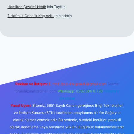
Hamilton Çevrimi Nedir
için
Tayfun
7 Haftalık Gebelik Kaç Aylık
için
admin
//www.betexper.xyz/
Reklam ve İletişim:
E-mail:
backlinkpaneli@gmail.com
Teams:
forumhizmeti@gmail.com
Whatsapp: 0262 606 0 726
Telegram:
@karabul
Yasal Uyarı:
Sitemiz, 5651 Sayılı Kanun gereğince Bilgi Teknolojileri
ve İletişim Kurumu (BTK) tarafından onaylanmış bir Yer Sağlayıcı
olarak hizmet vermektedir. Bu nedenle, sitedeki içerikleri proaktif
olarak denetleme veya araştırma yükümlülüğümüz bulunmamaktadır.