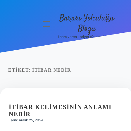
Başarı Yolculuğu
menüyü
Blogu
aç
İlham veren kariyer tüyoları burada!
Anasayfa
Gizlilik
Politikası
ETIKET:
İTIBAR NEDIR
Yasal Uyarı
Hakkımızda
İTIBAR KELIMESININ ANLAMI
NEDIR
Tarih: Aralık 25, 2024