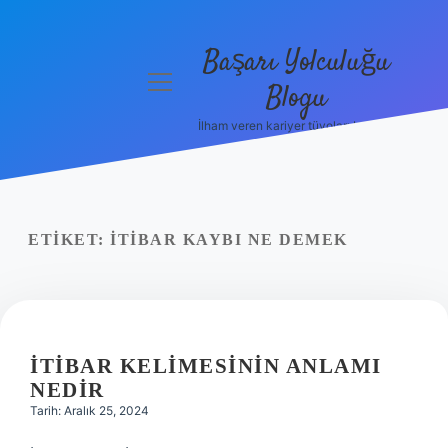
Başarı Yolculuğu
menüyü
Blogu
aç
İlham veren kariyer tüyoları burada!
Anasayfa
Gizlilik
Politikası
ETIKET:
İTIBAR KAYBI NE DEMEK
Yasal Uyarı
Hakkımızda
İTIBAR KELIMESININ ANLAMI
NEDIR
Tarih: Aralık 25, 2024