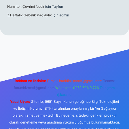
Hamilton Çevrimi Nedir
için
Tayfun
7 Haftalık Gebelik Kaç Aylık
için
admin
//www.betexper.xyz/
Reklam ve İletişim:
E-mail:
backlinkpaneli@gmail.com
Teams:
forumhizmeti@gmail.com
Whatsapp: 0262 606 0 726
Telegram:
@karabul
Yasal Uyarı:
Sitemiz, 5651 Sayılı Kanun gereğince Bilgi Teknolojileri
ve İletişim Kurumu (BTK) tarafından onaylanmış bir Yer Sağlayıcı
olarak hizmet vermektedir. Bu nedenle, sitedeki içerikleri proaktif
olarak denetleme veya araştırma yükümlülüğümüz bulunmamaktadır.