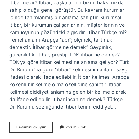
İtibar nedir? İtibar, başkalarının bizim hakkımızda
sahip olduğu genel görüştür. Bu kavram kurumlar
içinde tanımlanmış bir anlama sahiptir. Kurumsal
itibar, bir kurumun çalışanlarının, müşterilerinin ve
kamuoyunun gözündeki algısıdır. İtibar Türkçe mi?
Temel anlamı Arapça “abr”; ölçmek, tartmak
demektir. İtibar görme ne demek? Saygınlık,
güvenilirlik, itibar, prestij. TDK itibar ne demek?
TDK’ya göre itibar kelimesi ne anlama geliyor? Türk
Dil Kurumu’na göre “itibar” kelimesinin anlamı saygı
ifadesi olarak ifade edilebilir. İtibar kelimesi Arapça
kökenli bir kelime olma özelliğine sahiptir. İtibar
kelimesi ciddiyet anlamına gelen bir kelime olarak
da ifade edilebilir. İtibar insan ne demek? Türkçe
Dil Kurumu sözlüğünde itibar terimi ciddiyet…
İTibar
Devamını okuyun
Yorum Bırak
Kelimesinin
Anlamı