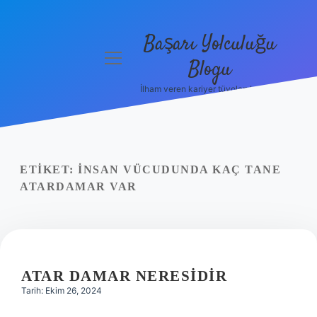
Başarı Yolculuğu
menüyü
Blogu
aç
İlham veren kariyer tüyoları burada!
Anasayfa
Gizlilik
Politikası
ETIKET:
İNSAN VÜCUDUNDA KAÇ TANE
Yasal Uyarı
ATARDAMAR VAR
Hakkımızda
ATAR DAMAR NERESIDIR
Tarih: Ekim 26, 2024