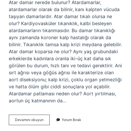
Atar damar nerede bulunur? Atardamarlar,
atardamarlar olarak da bilinir, kanı kalpten vücuda
taşıyan damarlardır. Atar damar tıkalı olursa ne
olur? Kardiyovasküler tıkanıklık, kalbi besleyen
atardamarların tıkanmasıdır. Bu damar tıkanıklığı
aynı zamanda koroner kalp hastalığı olarak da
bilinir. Tıkanıklık tamsa kalp krizi meydana gelebilir.
Atar damar koparsa ne olur? Aynı yaş grubundaki
erkeklerde kadınlara oranla iki-üç kat daha sık
görülen bu durum, hızlı tanı ve tedavi gerektirir. Ani
sırt ağrısı veya göğüs ağrısı ile karakterize olan
aort diseksiyonu; kalp krizi, çoklu organ yetmezliği
ve hatta ölüm gibi ciddi sonuçlara yol açabilir.
Atardamar patlaması neden olur? Aort yırtılması,
aortun üç katmanının da…
Atar
Devamını okuyun
Yorum Bırak
Damar
Neresidir