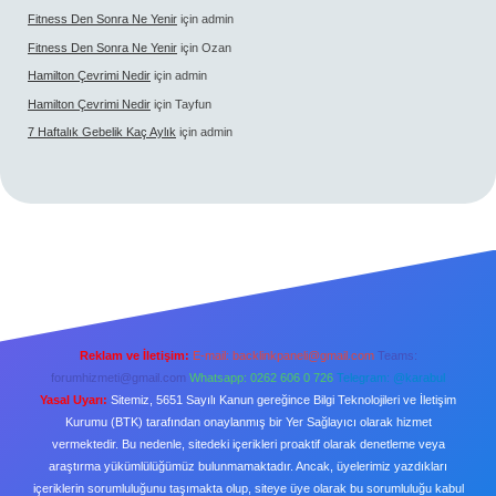
Fitness Den Sonra Ne Yenir
için
admin
Fitness Den Sonra Ne Yenir
için
Ozan
Hamilton Çevrimi Nedir
için
admin
Hamilton Çevrimi Nedir
için
Tayfun
7 Haftalık Gebelik Kaç Aylık
için
admin
Reklam ve İletişim:
E-mail:
backlinkpaneli@gmail.com
Teams:
forumhizmeti@gmail.com
Whatsapp: 0262 606 0 726
Telegram: @karabul
Yasal Uyarı:
Sitemiz, 5651 Sayılı Kanun gereğince Bilgi Teknolojileri ve İletişim
Kurumu (BTK) tarafından onaylanmış bir Yer Sağlayıcı olarak hizmet
vermektedir. Bu nedenle, sitedeki içerikleri proaktif olarak denetleme veya
araştırma yükümlülüğümüz bulunmamaktadır. Ancak, üyelerimiz yazdıkları
içeriklerin sorumluluğunu taşımakta olup, siteye üye olarak bu sorumluluğu kabul