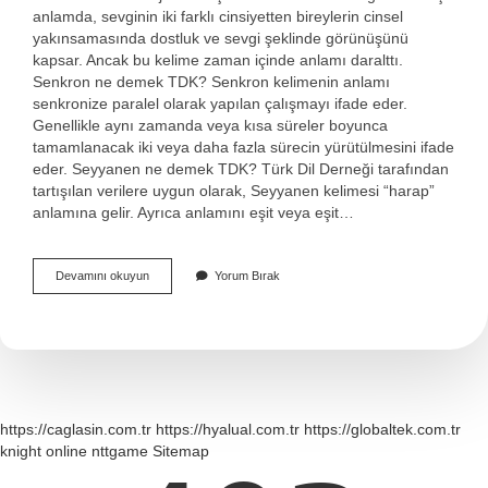
anlamda, sevginin iki farklı cinsiyetten bireylerin cinsel
yakınsamasında dostluk ve sevgi şeklinde görünüşünü
kapsar. Ancak bu kelime zaman içinde anlamı daralttı.
Senkron ne demek TDK? Senkron kelimenin anlamı
senkronize paralel olarak yapılan çalışmayı ifade eder.
Genellikle aynı zamanda veya kısa süreler boyunca
tamamlanacak iki veya daha fazla sürecin yürütülmesini ifade
eder. Seyyanen ne demek TDK? Türk Dil Derneği tarafından
tartışılan verilere uygun olarak, Seyyanen kelimesi “harap”
anlamına gelir. Ayrıca anlamını eşit veya eşit…
Sencileyin
Devamını okuyun
Yorum Bırak
Ne
Demek
Tdk
https://caglasin.com.tr
https://hyalual.com.tr
https://globaltek.com.tr
knight online
nttgame
Sitemap