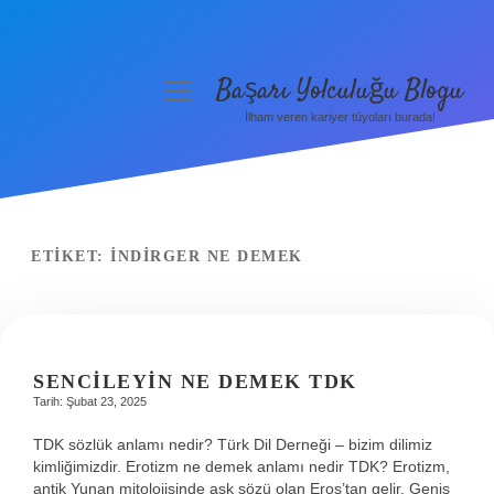
Başarı Yolculuğu Blogu
menüyü
aç
İlham veren kariyer tüyoları burada!
Anasayfa
Gizlilik Politikası
Yasal Uyarı
ETIKET:
İNDIRGER NE DEMEK
Hakkımızda
SENCILEYIN NE DEMEK TDK
Tarih: Şubat 23, 2025
TDK sözlük anlamı nedir? Türk Dil Derneği – bizim dilimiz
kimliğimizdir. Erotizm ne demek anlamı nedir TDK? Erotizm,
antik Yunan mitolojisinde aşk sözü olan Eros’tan gelir. Geniş