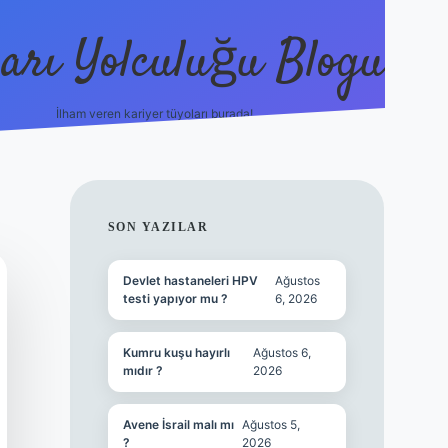
arı Yolculuğu Blogu
İlham veren kariyer tüyoları burada!
tulipbet giriş
https://www.bet
SIDEBAR
SON YAZILAR
Devlet hastaneleri HPV
Ağustos
testi yapıyor mu ?
6, 2026
Kumru kuşu hayırlı
Ağustos 6,
mıdır ?
2026
Avene İsrail malı mı
Ağustos 5,
?
2026