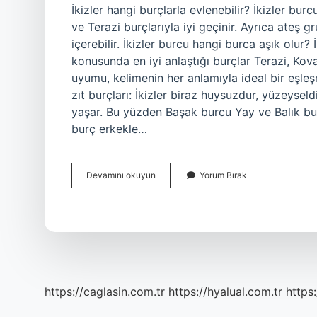
İkizler hangi burçlarla evlenebilir? İkizler bu
ve Terazi burçlarıyla iyi geçinir. Ayrıca ateş 
içerebilir. İkizler burcu hangi burca aşık olur? 
konusunda en iyi anlaştığı burçlar Terazi, Kova
uyumu, kelimenin her anlamıyla ideal bir eşleş
zıt burçları: İkizler biraz huysuzdur, yüzeyseld
yaşar. Bu yüzden Başak burcu Yay ve Balık bur
burç erkekle…
Ikizler
Devamını okuyun
Yorum Bırak
Burcu
Hangi
Burçla
Evlenmeli
https://caglasin.com.tr
https://hyalual.com.tr
https