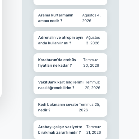
Arama kurtarmanın
Ağustos 4,
amacı nedir ?
2026
Adrenalin ve atropin aynı
Ağustos
anda kullanılır mı ?
3, 2026
Karaburun’da otobüs
Temmuz
fiyatları ne kadar ?
30, 2026
VakıfBank kart bilgilerimi
Temmuz
nasıl öğrenebilirim ?
29, 2026
Kedi bakmanın sevabı
Temmuz 25,
nedir ?
2026
Arabayı çalışır vaziyette
Temmuz
bırakmak zararlı mıdır ?
21, 2026