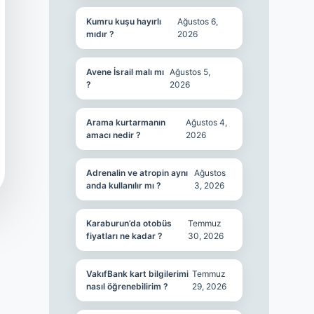
Kumru kuşu hayırlı
Ağustos 6,
mıdır ?
2026
Avene İsrail malı mı
Ağustos 5,
?
2026
Arama kurtarmanın
Ağustos 4,
amacı nedir ?
2026
Adrenalin ve atropin aynı
Ağustos
anda kullanılır mı ?
3, 2026
Karaburun’da otobüs
Temmuz
fiyatları ne kadar ?
30, 2026
VakıfBank kart bilgilerimi
Temmuz
nasıl öğrenebilirim ?
29, 2026