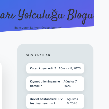
arı Yolculuğu Blogu
İlham veren kariyer tüyoları burada!
tulipbet giriş
ht
SIDEBAR
SON YAZILAR
Kutan kuşu nedir ?
Ağustos 8, 2026
Kıymet bilen insan ne
Ağustos 7,
demek ?
2026
Devlet hastaneleri HPV
Ağustos
testi yapıyor mu ?
6, 2026