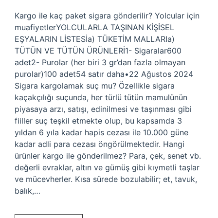
Kargo ile kaç paket sigara gönderilir? Yolcular için
muafiyetlerYOLCULARLA TAŞINAN KİŞİSEL
EŞYALARIN LİSTESİa) TÜKETİM MALLARIa)
TÜTÜN VE TÜTÜN ÜRÜNLERİ1- Sigaralar600
adet2- Purolar (her biri 3 gr’dan fazla olmayan
purolar)100 adet54 satır daha•22 Ağustos 2024
Sigara kargolamak suç mu? Özellikle sigara
kaçakçılığı suçunda, her türlü tütün mamulünün
piyasaya arzı, satışı, edinilmesi ve taşınması gibi
fiiller suç teşkil etmekte olup, bu kapsamda 3
yıldan 6 yıla kadar hapis cezası ile 10.000 güne
kadar adli para cezası öngörülmektedir. Hangi
ürünler kargo ile gönderilmez? Para, çek, senet vb.
değerli evraklar, altın ve gümüş gibi kıymetli taşlar
ve mücevherler. Kısa sürede bozulabilir; et, tavuk,
balık,…