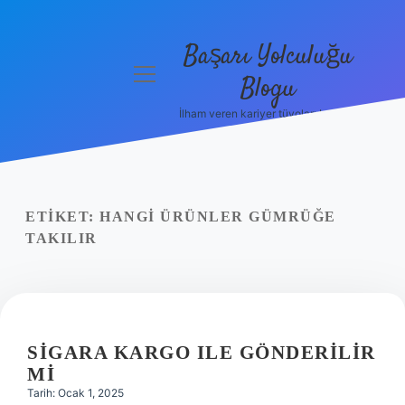
Başarı Yolculuğu
menüyü
Blogu
aç
İlham veren kariyer tüyoları burada!
Anasayfa
Gizlilik
Politikası
ETIKET:
HANGI ÜRÜNLER GÜMRÜĞE
Yasal Uyarı
TAKILIR
Hakkımızda
SIGARA KARGO ILE GÖNDERILIR
MI
Tarih: Ocak 1, 2025