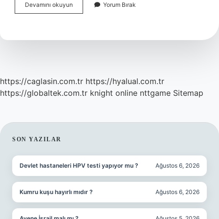
Sigara
Devamını okuyun
Yorum Bırak
Kargo
Ile
Gönderilir
Mi
https://caglasin.com.tr
https://hyalual.com.tr
https://globaltek.com.tr
knight online
nttgame
Sitemap
SIDEBAR
SON YAZILAR
Devlet hastaneleri HPV testi yapıyor mu ?
Ağustos 6, 2026
Kumru kuşu hayırlı mıdır ?
Ağustos 6, 2026
Avene İsrail malı mı ?
Ağustos 5, 2026