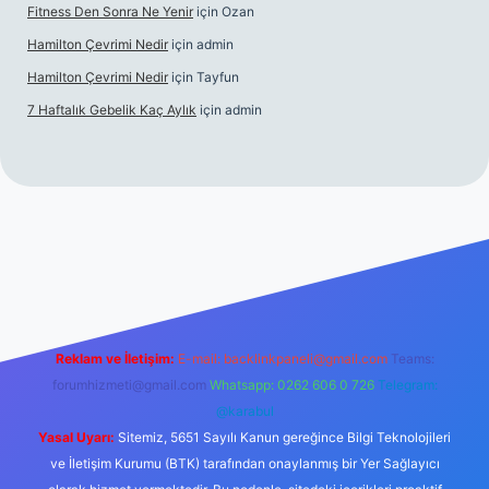
Fitness Den Sonra Ne Yenir
için
Ozan
Hamilton Çevrimi Nedir
için
admin
Hamilton Çevrimi Nedir
için
Tayfun
7 Haftalık Gebelik Kaç Aylık
için
admin
s://www.betexper.xyz/
Reklam ve İletişim:
E-mail:
backlinkpaneli@gmail.com
Teams:
forumhizmeti@gmail.com
Whatsapp: 0262 606 0 726
Telegram:
@karabul
Yasal Uyarı:
Sitemiz, 5651 Sayılı Kanun gereğince Bilgi Teknolojileri
ve İletişim Kurumu (BTK) tarafından onaylanmış bir Yer Sağlayıcı