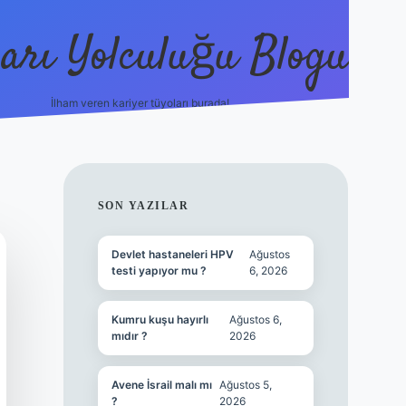
arı Yolculuğu Blogu
İlham veren kariyer tüyoları burada!
tulipbet giriş
https://www.bet
SIDEBAR
SON YAZILAR
Devlet hastaneleri HPV
Ağustos
testi yapıyor mu ?
6, 2026
Kumru kuşu hayırlı
Ağustos 6,
mıdır ?
2026
Avene İsrail malı mı
Ağustos 5,
?
2026