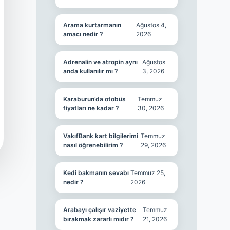
Arama kurtarmanın
Ağustos 4,
amacı nedir ?
2026
Adrenalin ve atropin aynı
Ağustos
anda kullanılır mı ?
3, 2026
Karaburun’da otobüs
Temmuz
fiyatları ne kadar ?
30, 2026
VakıfBank kart bilgilerimi
Temmuz
nasıl öğrenebilirim ?
29, 2026
Kedi bakmanın sevabı
Temmuz 25,
nedir ?
2026
Arabayı çalışır vaziyette
Temmuz
bırakmak zararlı mıdır ?
21, 2026