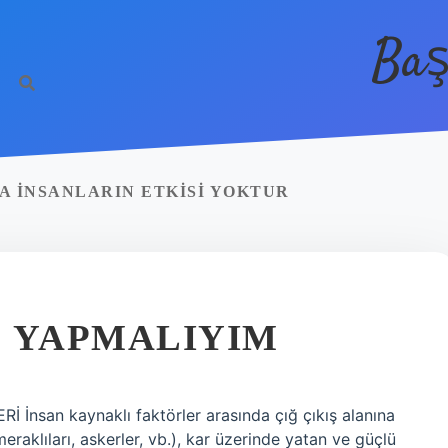
Baş
 INSANLARIN ETKISI YOKTUR
E YAPMALIYIM
İ İnsan kaynaklı faktörler arasında çığ çıkış alanına
 meraklıları, askerler, vb.), kar üzerinde yatan ve güçlü