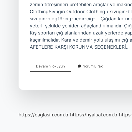
zemin titreşimleri üretebilen araçlar ve makine
ClothingSivugin Outdoor Clothing › sivugin-b
sivugin-blog19-cig-nedir-cig-… Çığdan korunma
yeterli şekilde yeniden ağaçlandırılmalıdır. Çı
Kış sporları çığ alanlarından uzak yerlerde ya
kaçınılmalıdır. Kara ve demir yolu ulaşımı çı
AFETLERE KARŞI KORUNMA SEÇENEKLERİ…
Çığ
Devamını okuyun
Yorum Bırak
Olurken
Ne
Yapmalıyım
https://caglasin.com.tr
https://hyalual.com.tr
https