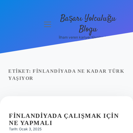
Başarı Yolculuğu
menüyü
Blogu
aç
İlham veren kariyer tüyoları burada!
Anasayfa
Gizlilik
Politikası
ETIKET:
FINLANDIYADA NE KADAR TÜRK
Yasal Uyarı
YAŞIYOR
Hakkımızda
FINLANDIYADA ÇALIŞMAK IÇIN
NE YAPMALI
Tarih: Ocak 3, 2025