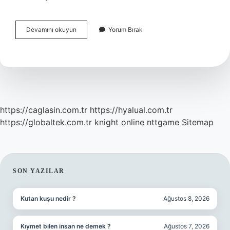
Finlandiyada
Devamını okuyun
Yorum Bırak
Çalışmak
Için
Ne
Yapmalı
https://caglasin.com.tr
https://hyalual.com.tr
https://globaltek.com.tr
knight online
nttgame
Sitemap
SIDEBAR
SON YAZILAR
Kutan kuşu nedir ?
Ağustos 8, 2026
Kıymet bilen insan ne demek ?
Ağustos 7, 2026