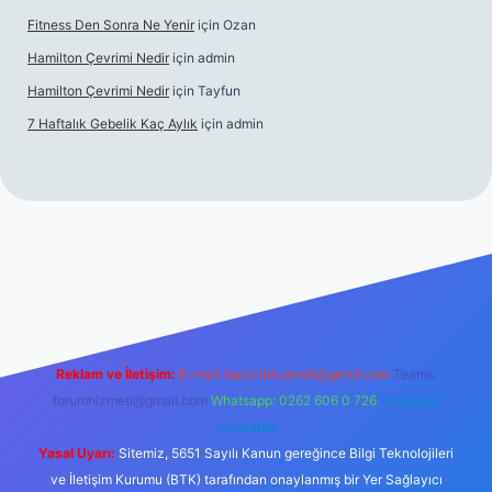
Fitness Den Sonra Ne Yenir
için
Ozan
Hamilton Çevrimi Nedir
için
admin
Hamilton Çevrimi Nedir
için
Tayfun
7 Haftalık Gebelik Kaç Aylık
için
admin
//www.betexper.xyz/
Reklam ve İletişim:
E-mail:
backlinkpaneli@gmail.com
Teams:
forumhizmeti@gmail.com
Whatsapp: 0262 606 0 726
Telegram:
@karabul
Yasal Uyarı:
Sitemiz, 5651 Sayılı Kanun gereğince Bilgi Teknolojileri
ve İletişim Kurumu (BTK) tarafından onaylanmış bir Yer Sağlayıcı