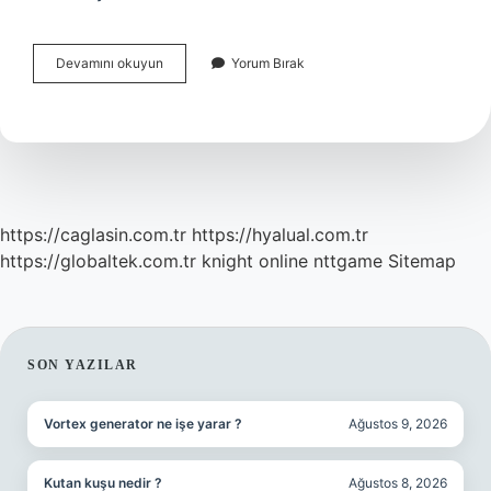
Finlandiyada
Devamını okuyun
Yorum Bırak
Çalışmak
Için
Ne
Yapmalı
https://caglasin.com.tr
https://hyalual.com.tr
https://globaltek.com.tr
knight online
nttgame
Sitemap
SIDEBAR
SON YAZILAR
Vortex generator ne işe yarar ?
Ağustos 9, 2026
Kutan kuşu nedir ?
Ağustos 8, 2026