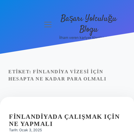
Başarı Yolculuğu
menüyü
Blogu
aç
İlham veren kariyer tüyoları burada!
Anasayfa
Gizlilik
Politikası
ETIKET:
FINLANDIYA VIZESI IÇIN
Yasal Uyarı
HESAPTA NE KADAR PARA OLMALI
Hakkımızda
FINLANDIYADA ÇALIŞMAK IÇIN
NE YAPMALI
Tarih: Ocak 3, 2025