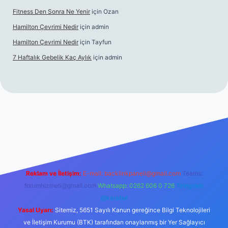
Fitness Den Sonra Ne Yenir
için
Ozan
Hamilton Çevrimi Nedir
için
admin
Hamilton Çevrimi Nedir
için
Tayfun
7 Haftalık Gebelik Kaç Aylık
için
admin
//www.betexper.xyz/
Reklam ve İletişim:
E-mail:
backlinkpaneli@gmail.com
Teams:
forumhizmeti@gmail.com
Whatsapp: 0262 606 0 726
Telegram:
@karabul
Yasal Uyarı:
Sitemiz, 5651 Sayılı Kanun gereğince Bilgi Teknolojileri
ve İletişim Kurumu (BTK) tarafından onaylanmış bir Yer Sağlayıcı