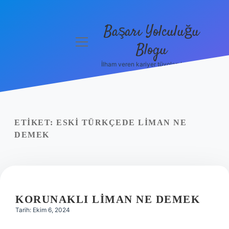
Başarı Yolculuğu
menüyü
Blogu
aç
İlham veren kariyer tüyoları burada!
Anasayfa
Gizlilik
Politikası
ETIKET:
ESKI TÜRKÇEDE LIMAN NE
Yasal Uyarı
DEMEK
Hakkımızda
KORUNAKLI LIMAN NE DEMEK
Tarih: Ekim 6, 2024