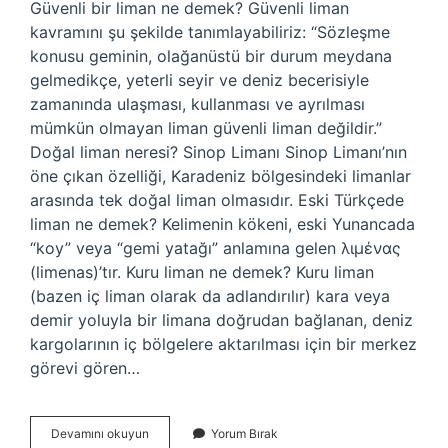
Güvenli bir liman ne demek? Güvenli liman
kavramını şu şekilde tanımlayabiliriz: “Sözleşme
konusu geminin, olağanüstü bir durum meydana
gelmedikçe, yeterli seyir ve deniz becerisiyle
zamanında ulaşması, kullanması ve ayrılması
mümkün olmayan liman güvenli liman değildir.”
Doğal liman neresi? Sinop Limanı Sinop Limanı’nın
öne çıkan özelliği, Karadeniz bölgesindeki limanlar
arasında tek doğal liman olmasıdır. Eski Türkçede
liman ne demek? Kelimenin kökeni, eski Yunancada
“koy” veya “gemi yatağı” anlamına gelen λιμένας
(limenas)’tır. Kuru liman ne demek? Kuru liman
(bazen iç liman olarak da adlandırılır) kara veya
demir yoluyla bir limana doğrudan bağlanan, deniz
kargolarının iç bölgelere aktarılması için bir merkez
görevi gören…
Korunaklı
Devamını okuyun
Yorum Bırak