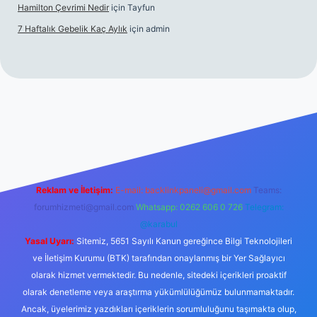
Hamilton Çevrimi Nedir
için
Tayfun
7 Haftalık Gebelik Kaç Aylık
için
admin
//www.betexper.xyz/
Reklam ve İletişim:
E-mail:
backlinkpaneli@gmail.com
Teams:
forumhizmeti@gmail.com
Whatsapp: 0262 606 0 726
Telegram:
@karabul
Yasal Uyarı:
Sitemiz, 5651 Sayılı Kanun gereğince Bilgi Teknolojileri
ve İletişim Kurumu (BTK) tarafından onaylanmış bir Yer Sağlayıcı
olarak hizmet vermektedir. Bu nedenle, sitedeki içerikleri proaktif
olarak denetleme veya araştırma yükümlülüğümüz bulunmamaktadır.
Ancak, üyelerimiz yazdıkları içeriklerin sorumluluğunu taşımakta olup,