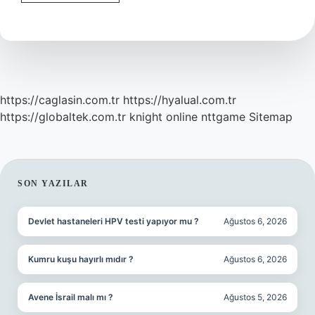
Gebelik
Testi
Günün
Hangi
Saatinde
Yapılmalı
https://caglasin.com.tr
https://hyalual.com.tr
https://globaltek.com.tr
knight online
nttgame
Sitemap
SIDEBAR
SON YAZILAR
Devlet hastaneleri HPV testi yapıyor mu ?
Ağustos 6, 2026
Kumru kuşu hayırlı mıdır ?
Ağustos 6, 2026
Avene İsrail malı mı ?
Ağustos 5, 2026