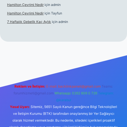
Hamilton Çevrimi Nedir
için
admin
Hamilton Çevrimi Nedir
için
Tayfun
7 Haftalık Gebelik Kaç Aylık
için
admin
//www.betexper.xyz/
Reklam ve İletişim:
E-mail:
backlinkpaneli@gmail.com
Teams:
forumhizmeti@gmail.com
Whatsapp: 0262 606 0 726
Telegram:
@karabul
Yasal Uyarı:
Sitemiz, 5651 Sayılı Kanun gereğince Bilgi Teknolojileri
ve İletişim Kurumu (BTK) tarafından onaylanmış bir Yer Sağlayıcı
olarak hizmet vermektedir. Bu nedenle, sitedeki içerikleri proaktif