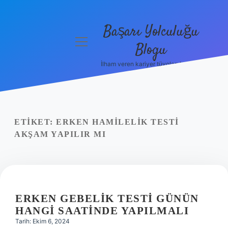
Başarı Yolculuğu
menüyü
Blogu
aç
İlham veren kariyer tüyoları burada!
Anasayfa
Gizlilik
Politikası
ETIKET:
ERKEN HAMILELIK TESTI
Yasal Uyarı
AKŞAM YAPILIR MI
Hakkımızda
ERKEN GEBELIK TESTI GÜNÜN
HANGI SAATINDE YAPILMALI
Tarih: Ekim 6, 2024