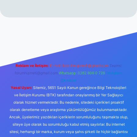
//www.betexper.xyz/
Reklam ve İletişim:
E-mail:
backlinkpaneli@gmail.com
Teams:
forumhizmeti@gmail.com
Whatsapp: 0262 606 0 726
Telegram:
@karabul
Yasal Uyarı:
Sitemiz, 5651 Sayılı Kanun gereğince Bilgi Teknolojileri
ve İletişim Kurumu (BTK) tarafından onaylanmış bir Yer Sağlayıcı
olarak hizmet vermektedir. Bu nedenle, sitedeki içerikleri proaktif
olarak denetleme veya araştırma yükümlülüğümüz bulunmamaktadır.
Ancak, üyelerimiz yazdıkları içeriklerin sorumluluğunu taşımakta olup,
siteye üye olarak bu sorumluluğu kabul etmiş sayılırlar. Bu internet
sitesi, herhangi bir marka, kurum veya şahıs şirketi ile hiçbir bağlantısı