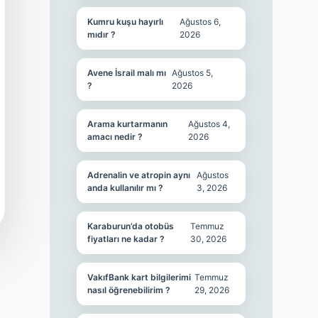
Kumru kuşu hayırlı
Ağustos 6,
mıdır ?
2026
Avene İsrail malı mı
Ağustos 5,
?
2026
Arama kurtarmanın
Ağustos 4,
amacı nedir ?
2026
Adrenalin ve atropin aynı
Ağustos
anda kullanılır mı ?
3, 2026
Karaburun’da otobüs
Temmuz
fiyatları ne kadar ?
30, 2026
VakıfBank kart bilgilerimi
Temmuz
nasıl öğrenebilirim ?
29, 2026