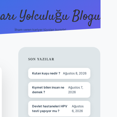
arı Yolculuğu Blogu
İlham veren kariyer tüyoları burada!
tulipbet giriş
https://www.bet
SIDEBAR
SON YAZILAR
Kutan kuşu nedir ?
Ağustos 8, 2026
Kıymet bilen insan ne
Ağustos 7,
demek ?
2026
Devlet hastaneleri HPV
Ağustos
testi yapıyor mu ?
6, 2026