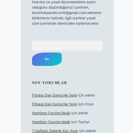
Hukuka ve yasal düzenlemelere aykırı
olduğunu düşündüğünüz içerikleri,
backlinkpanelicomtr@gmail.com
adresine
bildirmeniz halinde, ilgili içerikler yasal
süre içerisinde sitemizden kaldırılacaktır.
Arama
SON YORUMLAR
Fitness Den Sonra Ne Yenir
için
admin
Fitness Den Sonra Ne Yenir
için
Ozan
Hamilton Çevrimi Nedir
için
admin
Hamilton Çevrimi Nedir
için
Tayfun
7 Haftalık Gebelik Kaç Aylık
için
admin