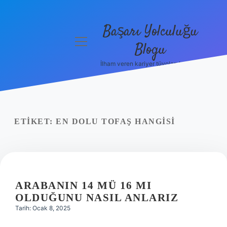
Başarı Yolculuğu
menüyü
Blogu
aç
İlham veren kariyer tüyoları burada!
Anasayfa
Gizlilik
Politikası
ETIKET:
EN DOLU TOFAŞ HANGISI
Yasal Uyarı
Hakkımızda
ARABANIN 14 MÜ 16 MI
OLDUĞUNU NASIL ANLARIZ
Tarih: Ocak 8, 2025