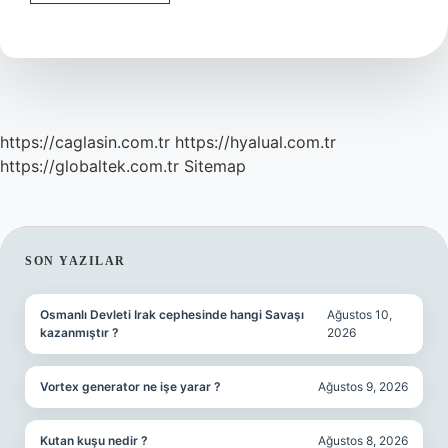
14
Mü
16
Mı
Olduğunu
Nasıl
Anlarız
https://caglasin.com.tr
https://hyalual.com.tr
https://globaltek.com.tr
Sitemap
SIDEBAR
SON YAZILAR
Osmanlı Devleti Irak cephesinde hangi Savaşı
Ağustos 10,
kazanmıştır ?
2026
Vortex generator ne işe yarar ?
Ağustos 9, 2026
Kutan kuşu nedir ?
Ağustos 8, 2026