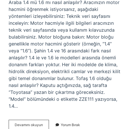
Araba 1.4 mü 1.6 mı nasıl anlaşılır? Aracınızın motor
hacmini öğrenmek istiyorsanız, aşağıdaki
yöntemleri izleyebilirsiniz: Teknik veri sayfasını
inceleyin: Motor hacmiyle ilgili bilgileri aracınızın
teknik veri sayfasında veya kullanım kılavuzunda
bulabilirsiniz. Motor bloğuna bakın: Motor bloğu
genellikle motor hacmini gösterir (örneğin, “1.4”
veya “1.6”). Şahin 1.4 ve 16 arasındaki fark nasıl
anlaşılır? 1.4 ie ve 1.6 ie modelleri arasında önemli
donanım farkları yoktur. Her iki modelde de klima,
hidrolik direksiyon, elektrikli camlar ve merkezi kilit
gibi temel donanımlar bulunur. Tofaş 1.6 olduğu
nasıl anlaşılır? Kaputu açtığınızda, sağ tarafta
“Toyotasa” yazan bir çıkartma göreceksiniz.
“Model” bölümündeki o etikette ZZE111 yazıyorsa,
1.4…
Arabanın
Devamını okuyun
Yorum Bırak