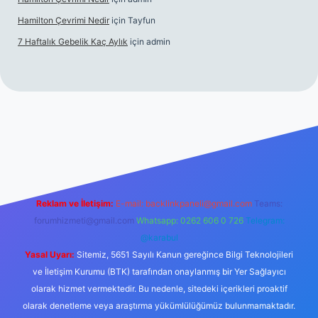
Hamilton Çevrimi Nedir
için
Tayfun
7 Haftalık Gebelik Kaç Aylık
için
admin
//www.betexper.xyz/
Reklam ve İletişim:
E-mail:
backlinkpaneli@gmail.com
Teams:
forumhizmeti@gmail.com
Whatsapp: 0262 606 0 726
Telegram:
@karabul
Yasal Uyarı:
Sitemiz, 5651 Sayılı Kanun gereğince Bilgi Teknolojileri
ve İletişim Kurumu (BTK) tarafından onaylanmış bir Yer Sağlayıcı
olarak hizmet vermektedir. Bu nedenle, sitedeki içerikleri proaktif
olarak denetleme veya araştırma yükümlülüğümüz bulunmamaktadır.