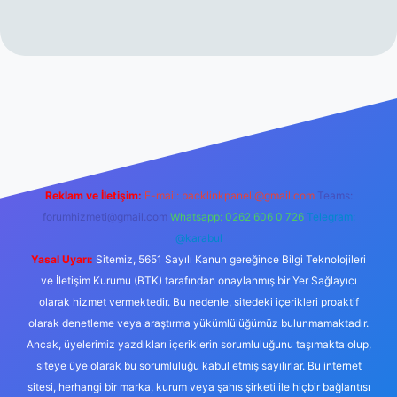
://www.betexper.xyz/
Reklam ve İletişim:
E-mail:
backlinkpaneli@gmail.com
Teams:
forumhizmeti@gmail.com
Whatsapp: 0262 606 0 726
Telegram:
@karabul
Yasal Uyarı:
Sitemiz, 5651 Sayılı Kanun gereğince Bilgi Teknolojileri
ve İletişim Kurumu (BTK) tarafından onaylanmış bir Yer Sağlayıcı
olarak hizmet vermektedir. Bu nedenle, sitedeki içerikleri proaktif
olarak denetleme veya araştırma yükümlülüğümüz bulunmamaktadır.
Ancak, üyelerimiz yazdıkları içeriklerin sorumluluğunu taşımakta olup,
siteye üye olarak bu sorumluluğu kabul etmiş sayılırlar. Bu internet
sitesi, herhangi bir marka, kurum veya şahıs şirketi ile hiçbir bağlantısı