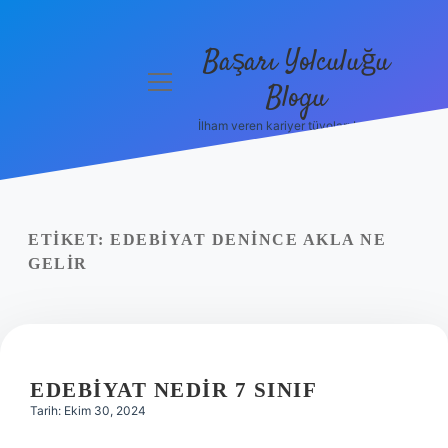
Başarı Yolculuğu
menüyü
Blogu
aç
İlham veren kariyer tüyoları burada!
Anasayfa
Gizlilik
Politikası
ETIKET:
EDEBIYAT DENINCE AKLA NE
Yasal Uyarı
GELIR
Hakkımızda
EDEBIYAT NEDIR 7 SINIF
Tarih: Ekim 30, 2024